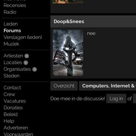
Recensies
Radio
Doop&Snees
Leden
Forums
nee
Verslagen (leden)
Muziek
Artiesten
Locaties
Organisaties
Steden
Overzicht
Computers, Internet 
Contact
Crew
Doe mee in de discussie!
Log in
of
Vacatures
Donaties
Beleid
Help
Adverteren
Voorwaarden