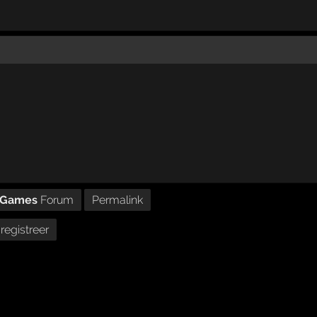
& Games
Forum
Permalink
registreer