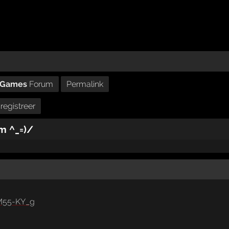
& Games
Forum
Permalink
registreer
m ^_=)/
uM55-KY_g