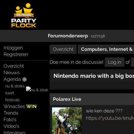
Forumonderwerp
· 1177138
Inloggen
Overzicht
Computers, Internet 
Registreren
Doe mee in de discussie!
Log in
of
Overzicht
Nieuws
Nintendo mario with a big bo
Agenda
nu & straks
kaart
Polarex Live
festivals
Winacties
WIN
wie ken deze ???
Trends
https://youtu.be/en
Foto's
Video's
Interviews