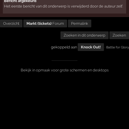
Bericht afgekeurd
Het eerste bericht van dit onderwerp is verwijderd door de auteur zelf.
Overzicht
Markt (tickets)
Forum
Permalink
Zoeken in dit onderwerp
Zoeken
gekoppeld aan
Knock Out!
· Battle for Glory
Bekijk in opmaak voor grote schermen en desktops