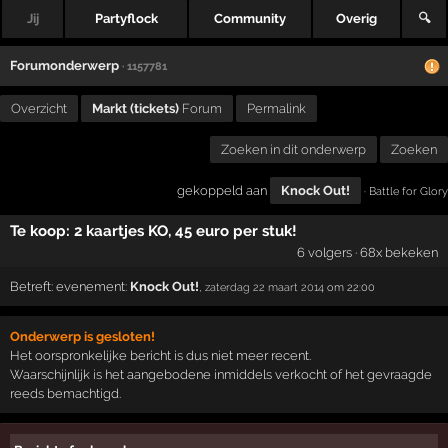
Jij
Partyflock
Community
Overig
🔍
Forumonderwerp
· 1157781
Overzicht
Markt (tickets)
Forum
Permalink
Zoeken in dit onderwerp
Zoeken
gekoppeld aan
Knock Out!
· Battle for Glory
Te koop: 2 kaartjes KO, 45 euro per stuk!
6 volgers · 68x bekeken
Betreft:
evenement:
Knock Out!
,
zaterdag 22 maart 2014
om 22:00
Onderwerp is gesloten!
Het oorspronkelijke bericht is dus niet meer recent.
Waarschijnlijk is het aangebodene inmiddels verkocht of het gevraagde
reeds bemachtigd.