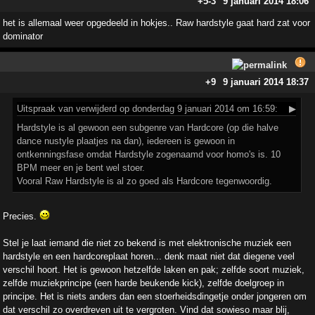
+5
-3
9 januari 2014 18:06
het is allemaal weer opgedeeld in hokjes.. Raw hardstyle gaat hard zat voor
dominator
+9
9 januari 2014 18:37
Uitspraak
van verwijderd op donderdag 9 januari 2014 om 16:59:
▶
Hardstyle is al gewoon een subgenre van Hardcore (op die halve
dance nustyle plaatjes na dan), iedereen is gewoon in
ontkenningsfase omdat Hardstyle zogenaamd voor homo's is. 10
BPM meer en je bent wel stoer.
Vooral Raw Hardstyle is al zo goed als Hardcore tegenwoordig.
Precies.
Stel je laat iemand die niet zo bekend is met elektronische muziek een
hardstyle en een hardcoreplaat horen... denk maat niet dat diegene veel
verschil hoort. Het is gewoon hetzelfde laken en pak; zelfde soort muziek,
zelfde muziekprincipe (een harde beukende kick), zelfde doelgroep in
principe. Het is niets anders dan een stoerheidsdingetje onder jongeren om
dat verschil zo overdreven uit te vergroten. Vind dat sowieso maar blij,