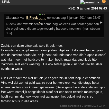
LPM.
+5
-2
9 januari 2014 02:43
Uitspraak
van
B-Flock
op woensdag 8 januari 2014 om 22:47:
▶
Ik denk dat raw misschien soms nog weleens wat harder gaat dan
die orgelhouse die ze tegenwoordig hardcore noemen. (mainstream
dus)
Zucht, van deze uitspraak word ik ook moe.
Er worden nog altijd 'mainstream' platen uitgebracht die veel harder gaan
dan de hardste hardstyle, en je hebt ook inderdaad van die 'slappe ellende'
wat niks meer met hardcore te maken heeft, maar dat vind ik de titel
'hardcore' niet eens waardig. Dus ook totaal geen kunst dat 'raw hs' daar
overheen walst,
OT: Het maakt me niet uit, als je er geen zin in hebt loop je er omheen.
Vind wel dat ze het geld wat ze voor het versieren van die stage beter
ergens anders voor kunnen gebruiken. (Beter geluid in andere stages bijv)
Het wordt namelijk aangekleedt alsof het een soort tweede mainstage is,
hoeft van mij dan ook weer niet aangezien het geluid niet eens zo
fantastisch is in alle areas.
laatste aanpassing
9 januari 2014 02:44