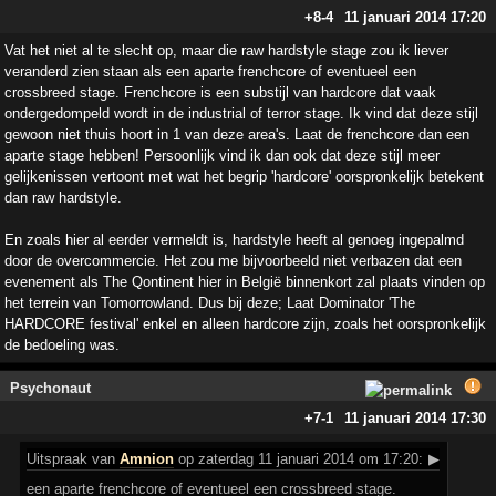
+8
-4
11 januari 2014 17:20
Vat het niet al te slecht op, maar die raw hardstyle stage zou ik liever
veranderd zien staan als een aparte frenchcore of eventueel een
crossbreed stage. Frenchcore is een substijl van hardcore dat vaak
ondergedompeld wordt in de industrial of terror stage. Ik vind dat deze stijl
gewoon niet thuis hoort in 1 van deze area's. Laat de frenchcore dan een
aparte stage hebben! Persoonlijk vind ik dan ook dat deze stijl meer
gelijkenissen vertoont met wat het begrip 'hardcore' oorspronkelijk betekent
dan raw hardstyle.
En zoals hier al eerder vermeldt is, hardstyle heeft al genoeg ingepalmd
door de overcommercie. Het zou me bijvoorbeeld niet verbazen dat een
evenement als The Qontinent hier in België binnenkort zal plaats vinden op
het terrein van Tomorrowland. Dus bij deze; Laat Dominator 'The
HARDCORE festival' enkel en alleen hardcore zijn, zoals het oorspronkelijk
de bedoeling was.
Psychonaut
+7
-1
11 januari 2014 17:30
Uitspraak
van
Amnion
op zaterdag 11 januari 2014 om 17:20:
▶
een aparte frenchcore of eventueel een crossbreed stage.