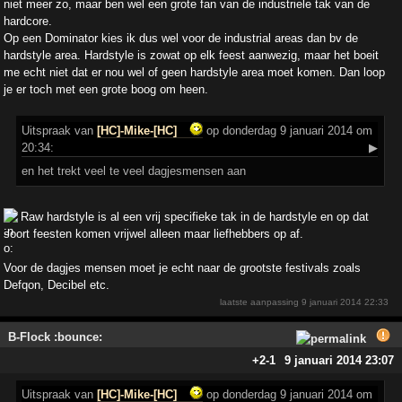
niet meer zo, maar ben wel een grote fan van de industriele tak van de
hardcore.
Op een Dominator kies ik dus wel voor de industrial areas dan bv de
hardstyle area. Hardstyle is zowat op elk feest aanwezig, maar het boeit
me echt niet dat er nou wel of geen hardstyle area moet komen. Dan loop
je er toch met een grote boog om heen.
Uitspraak
van
[HC]-Mike-[HC]
op donderdag 9 januari 2014 om
20:34:
▶
en het trekt veel te veel dagjesmensen aan
Raw hardstyle is al een vrij specifieke tak in de hardstyle en op dat
soort feesten komen vrijwel alleen maar liefhebbers op af.
Voor de dagjes mensen moet je echt naar de grootste festivals zoals
Defqon, Decibel etc.
laatste aanpassing
9 januari 2014 22:33
B-Flock :bounce:
+2
-1
9 januari 2014 23:07
Uitspraak
van
[HC]-Mike-[HC]
op donderdag 9 januari 2014 om