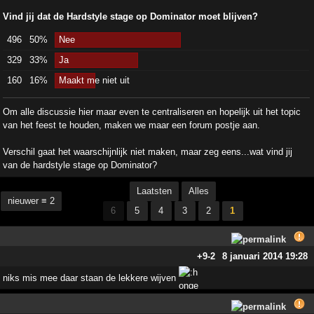
Vind jij dat de Hardstyle stage op Dominator moet blijven?
496
50%
Nee
329
33%
Ja
160
16%
Maakt me niet uit
Om alle discussie hier maar even te centraliseren en hopelijk uit het topic
van het feest te houden, maken we maar een forum postje aan.
Verschil gaat het waarschijnlijk niet maken, maar zeg eens...wat vind jij
van de hardstyle stage op Dominator?
Laatsten
Alles
nieuwer ≡ 2
6
5
4
3
2
1
+9
-2
8 januari 2014 19:28
niks mis mee daar staan de lekkere wijven