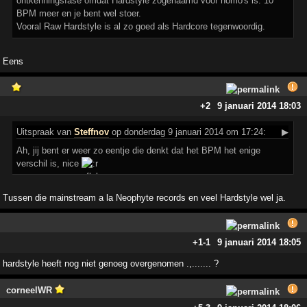
ontkenningsfase omdat Hardstyle zogenaamd voor homo's is. 10
BPM meer en je bent wel stoer.
Vooral Raw Hardstyle is al zo goed als Hardcore tegenwoordig.
Eens
+2
9 januari 2014 18:03
Uitspraak
van
Steffnov
op donderdag 9 januari 2014 om 17:24:
▶
Ah, jij bent er weer zo eentje die denkt dat het BPM het enige
verschil is, nice
Tussen die mainstream a la Neophyte records en veel Hardstyle wel ja.
+1
-1
9 januari 2014 18:05
hardstyle heeft nog niet genoeg overgenomen .,....... ?
corneelWR