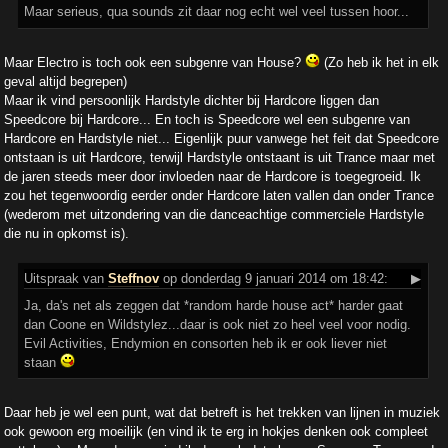
Maar serieus, qua sounds zit daar nog echt wel veel tussen hoor...
Maar Electro is toch ook een subgenre van House?
(Zo heb ik het in elk
geval altijd begrepen)
Maar ik vind persoonlijk Hardstyle dichter bij Hardcore liggen dan
Speedcore bij Hardcore... En toch is Speedcore wel een subgenre van
Hardcore en Hardstyle niet... Eigenlijk puur vanwege het feit dat Speedcore
ontstaan is uit Hardcore, terwijl Hardstyle ontstaant is uit Trance maar met
de jaren steeds meer door invloeden naar de Hardcore is toegegroeid. Ik
zou het tegenwoordig eerder onder Hardcore laten vallen dan onder Trance
(wederom met uitzondering van die danceachtige commerciele Hardstyle
die nu in opkomst is).
Uitspraak
van
Steffnov
op donderdag 9 januari 2014 om 18:42:
▶
Ja, da's net als zeggen dat *random harde house act* harder gaat
dan Coone en Wildstylez...daar is ook niet zo heel veel voor nodig.
Evil Activities, Endymion en consorten heb ik er ook liever niet
staan
Daar heb je wel een punt, wat dat betreft is het trekken van lijnen in muziek
ook gewoon erg moeilijk (en vind ik te erg in hokjes denken ook compleet