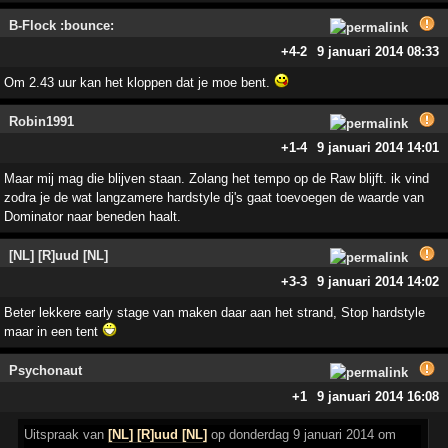
B-Flock :bounce:
+4
-2
9 januari 2014 08:33
Om 2.43 uur kan het kloppen dat je moe bent.
Robin1991
+1
-4
9 januari 2014 14:01
Maar mij mag die blijven staan. Zolang het tempo op de Raw blijft. ik vind
zodra je de wat langzamere hardstyle dj's gaat toevoegen de waarde van
Dominator naar beneden haalt.
[NL] [R]uud [NL]
+3
-3
9 januari 2014 14:02
Beter lekkere early stage van maken daar aan het strand, Stop hardstyle
maar in een tent
Psychonaut
+1
9 januari 2014 16:08
Uitspraak
van
[NL] [R]uud [NL]
op donderdag 9 januari 2014 om