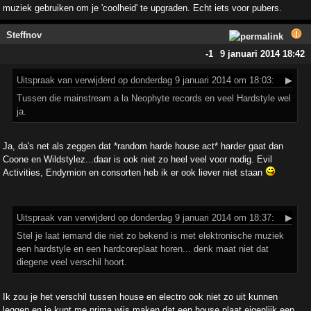
muziek gebruiken om je 'coolheid' te upgraden. Echt iets voor pubers.
Steffnov
-1
9 januari 2014 18:42
Uitspraak
van verwijderd op donderdag 9 januari 2014 om 18:03:
▶
Tussen die mainstream a la Neophyte records en veel Hardstyle wel
ja.
Ja, da's net als zeggen dat *random harde house act* harder gaat dan
Coone en Wildstylez...daar is ook niet zo heel veel voor nodig. Evil
Activities, Endymion en consorten heb ik er ook liever niet staan
Uitspraak
van verwijderd op donderdag 9 januari 2014 om 18:37:
▶
Stel je laat iemand die niet zo bekend is met elektronische muziek
een hardstyle en een hardcoreplaat horen... denk maat niet dat
diegene veel verschil hoort.
Ik zou je het verschil tussen house en electro ook niet zo uit kunnen
leggen en je kunt me prima wijs maken dat een house plaat eigenlijk een