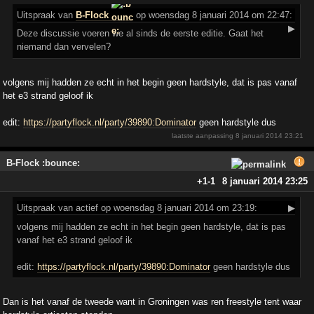
Uitspraak
van
B-Flock
op woensdag 8 januari 2014 om 22:47:
▶
Deze discussie voeren we al sinds de eerste editie. Gaat het
niemand dan vervelen?
volgens mij hadden ze echt in het begin geen hardstyle, dat is pas vanaf
het e3 strand geloof ik
edit:
https://partyflock.nl/party/39890:Dominator
geen hardstyle dus
laatste aanpassing
8 januari 2014 23:21
B-Flock :bounce:
+1
-1
8 januari 2014 23:25
Uitspraak
van actief op woensdag 8 januari 2014 om 23:19:
▶
volgens mij hadden ze echt in het begin geen hardstyle, dat is pas
vanaf het e3 strand geloof ik
edit:
https://partyflock.nl/party/39890:Dominator
geen hardstyle dus
Dan is het vanaf de tweede want in Groningen was ren freestyle tent waar