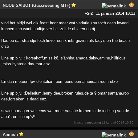
NOOB SAIBOT (Gucciwearing MTF)
+2
-2
11 januari 2014 10:13
vind het altijd wel dik feest hoor maar wat variatie zou toch geen kwaad
kunnen imo want is altijd ver het zelfde al jaren op rij
Had op dat strandje toch liever een x iets gezien als lady's on the beach
ofzo
Line up bijv. : korsakoff,miss k8, s'áphira,amada,daisy,amine,hillirious
,miss hysteria,day mar enz.
En dan meteen Ipv die italian room eens een american room ofzo
Line up bijv. :Dellerium,lenny dee,broken rules,delta 9,omar santana,rob
gee,forsaken is dead enz.
sowieso mag er wel eens wat meer variatie komen in de indeling van de
area's en line up's!!!
laatste aanpassing
11 januari 2014 10:15
Amnion