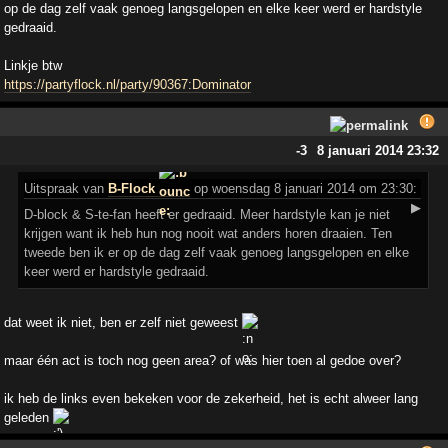
op de dag zelf vaak genoeg langsgelopen en elke keer werd er hardstyle
gedraaid.
Linkje btw
https://partyflock.nl/party/90367:Dominator
-3
8 januari 2014 23:32
Uitspraak
van
B-Flock
op woensdag 8 januari 2014 om 23:30:
▶
D-block & S-te-fan heeft er gedraaid. Meer hardstyle kan je niet
krijgen want ik heb hun nog nooit wat anders horen draaien. Ten
tweede ben ik er op de dag zelf vaak genoeg langsgelopen en elke
keer werd er hardstyle gedraaid.
dat weet ik niet, ben er zelf niet geweest
maar één act is toch nog geen area? of was hier toen al gedoe over?
ik heb de links even bekeken voor de zekerheid, het is echt alweer lang
geleden