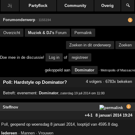
Jij
Partyflock
Community
Overig
🔍
Forumonderwerp
· 1155194
Overzicht
Muziek & DJ's
Forum
Permalink
Zoeken in dit onderwerp
Zoeken
Doe mee in de discussie!
Log in
of
registreer
gekoppeld aan
Dominator
· Metropolis of Massacre
4 volgers · 6783x bekeken
Poll: Hardstyle op Dominator?
Betreft:
evenement:
Dominator
,
zaterdag 19 juli 2014
om 11:00
Steffnov
+4
-1
8 januari 2014 19:24
Poll
, geopend op woensdag 8 januari 2014, looptijd van 4595.8 dag.
Iedereen
·
Mannen
·
Vrouwen