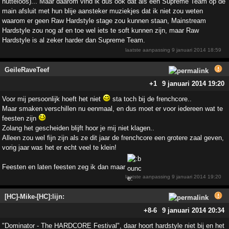
nutteloos)... Maar daarom vind ik dus ook dat als een Supreme Team op de
main afsluit met hun blije aansteker muziekjes dat ik niet zou weten
waarom er geen Raw Hardstyle stage zou kunnen staan, Mainstream
Hardstyle zou nog af en toe wel iets te soft kunnen zijn, maar Raw
Hardstyle is al zeker harder dan Supreme Team.
laatste aanpassing
9 januari 2014 18:59
GeileRaveTeef
+1
9 januari 2014 19:20
Voor mij persoonlijk hoeft het niet
sta toch bij de frenchcore..
Maar smaken verschillen nu eenmaal, en dus moet er voor iedereen wat te
feesten zijn
Zolang het gescheiden blijft hoor je mij niet klagen..
Alleen zou wel fijn zijn als ze dit jaar de frenchcore een grotere zaal geven,
vorig jaar was het er echt veel te klein!
Feesten en laten feesten zeg ik dan maar
laatste aanpassing
9 januari 2014 19:20
[HC]-Mike-[HC]:lijn:
+8
-6
9 januari 2014 20:34
"Dominator - The HARDCORE Festival", daar hoort hardstyle niet bij en het