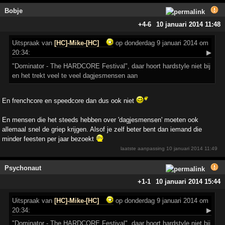
Bobje
+4
-6
10 januari 2014 11:48
Uitspraak
van
[HC]-Mike-[HC]
op donderdag 9 januari 2014 om
20:34:
▶
"Dominator - The HARDCORE Festival", daar hoort hardstyle niet bij
en het trekt veel te veel dagjesmensen aan
En frenchcore en speedcore dan dus ook niet
En mensen die het steeds hebben over 'dagjesmensen' moeten ook
allemaal snel de griep krijgen. Alsof je zelf beter bent dan iemand die
minder feesten per jaar bezoekt
laatste aanpassing
10 januari 2014 11:49
Psychonaut
+1
-1
10 januari 2014 15:44
Uitspraak
van
[HC]-Mike-[HC]
op donderdag 9 januari 2014 om
20:34:
▶
"Dominator - The HARDCORE Festival", daar hoort hardstyle niet bij