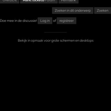
Overzicht
Markt (tickets)
Forum
Permalink
Zoeken in dit onderwerp
Zoeken
Doe mee in de discussie!
Log in
of
registreer
Bekijk in opmaak voor grote schermen en desktops