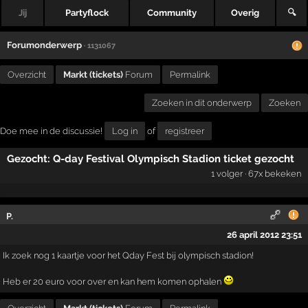
Jij
Partyflock
Community
Overig
🔍
Forumonderwerp
· 1131067
Overzicht
Markt (tickets)
Forum
Permalink
Zoeken in dit onderwerp
Zoeken
Doe mee in de discussie!
Log in
of
registreer
Gezocht: Q-day Festival Olympisch Stadion ticket gezocht
1 volger · 67x bekeken
P.
26 april 2012 23:51
Ik zoek nog 1 kaartje voor het Qday Fest bij olympisch stadion!
Heb er 20 euro voor over en kan hem komen ophalen