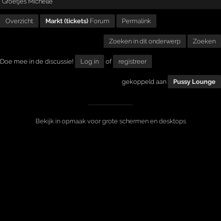
Groetjes Michelle
Overzicht
Markt (tickets)
Forum
Permalink
Zoeken in dit onderwerp
Zoeken
Doe mee in de discussie!
Log in
of
registreer
gekoppeld aan
Pussy Lounge
Bekijk in opmaak voor grote schermen en desktops