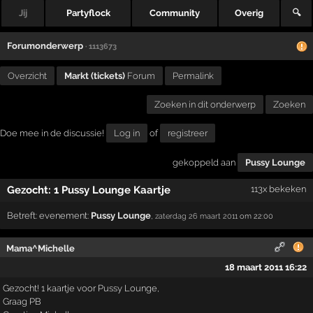
Jij
Partyflock
Community
Overig
🔍
Forumonderwerp
· 1113673
Overzicht
Markt (tickets)
Forum
Permalink
Zoeken in dit onderwerp
Zoeken
Doe mee in de discussie!
Log in
of
registreer
gekoppeld aan
Pussy Lounge
Gezocht: 1 Pussy Lounge Kaartje
113x bekeken
Betreft:
evenement:
Pussy Lounge
,
zaterdag 26 maart 2011
om 22:00
Mama^Michelle
18 maart 2011 16:22
Gezocht! 1 kaartje voor Pussy Lounge,
Graag PB