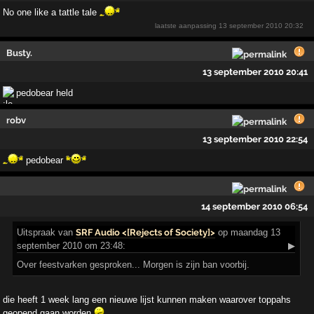
No one like a tattle tale
laatste aanpassing
13 september 2010 20:32
Busty.
13 september 2010 20:41
pedobear held
robv
13 september 2010 22:54
pedobear
14 september 2010 06:54
Uitspraak
van
SRF Audio <[Rejects of Society]>
op maandag 13
september 2010 om 23:48:
▶
Over feestvarken gesproken... Morgen is zijn ban voorbij.
die heeft 1 week lang een nieuwe lijst kunnen maken waarover toppahs
geopend gaan worden