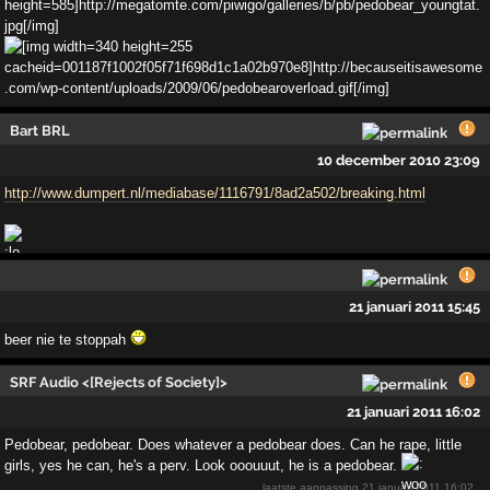
Bart BRL
10 december 2010 23:09
http://www.dumpert.nl/mediabase/1116791/8ad2a502/breaking.html
21 januari 2011 15:45
beer nie te stoppah
SRF Audio <[Rejects of Society]>
21 januari 2011 16:02
Pedobear, pedobear. Does whatever a pedobear does. Can he rape, little
girls, yes he can, he's a perv. Look ooouuut, he is a pedobear.
laatste aanpassing
21 januari 2011 16:02