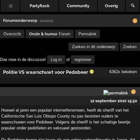
Jij
Partyflock
Community
Overig
🔍
Forumonderwerp
· 1102005
Overzicht
Onzin & humor
Forum
Permalink
Zoeken in dit onderwerp
Zoeken
Doe mee in de discussie!
Log in
of
registreer
Politie VS waarschuwt voor Pedobeer
6362x bekeken
12 september 2010 15:50
Hoewel al jaren een populair internetfenomeen, heeft de sheriff van het
Californische San Luis Obispo County nu pas besloten ouders te
waarschuwen voor Pedobeer. Volgens de sheriff is het schattige beertje
populair onder pedofielen en seksueel gestoorden.
De Pedobeer begon zijn leven als een online cartoonfiguurtje in Japan, dat