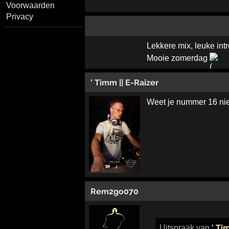
Voorwaarden
Privacy
Lekkere mix, leuke intr
Mooie zomerdag
' Timm || E-Raizer
Weet je nummer 16 ni
Rem2go070
' Ti
Uitspraak
van