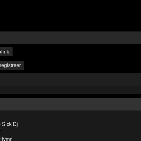
link
registreer
 Sick Dj
r
 Hymn