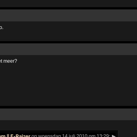
o.
et meer?
mm || E-Raizer
op woensdag 14 juli 2010 om 13:29:
▶