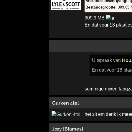
309,9 MB
En dat voor 18 plaatje
Hou
Uitspraak
van
En dat voor 18 pla
sommige mixen langzaam
Gurken 4tel
het zit em denk ik meer
Jœy [Blames]