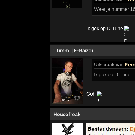
Weet je nummer 16
Ik gok op D-Tune
' Timm || E-Raizer
Rem
Uitspraak
van
Ik gok op D-Tune
Goh
Housefreak