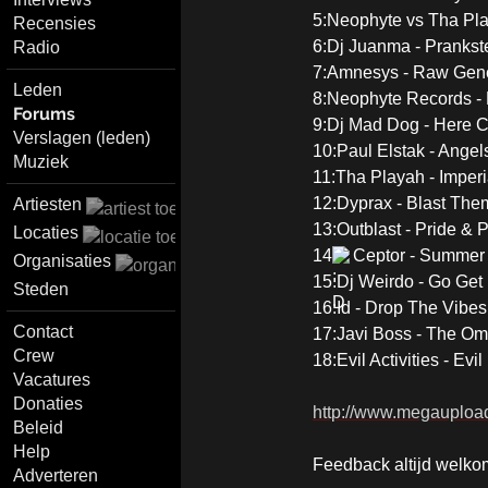
5:Neophyte vs Tha Play
Recensies
6:Dj Juanma - Prankst
Radio
7:Amnesys - Raw Gene
Leden
8:Neophyte Records -
Forums
9:Dj Mad Dog - Here
Verslagen (leden)
10:Paul Elstak - Ange
Muziek
11:Tha Playah - Imperi
12:Dyprax - Blast The
Artiesten
13:Outblast - Pride & 
Locaties
14
Ceptor - Summer
Organisaties
15:Dj Weirdo - Go Get
Steden
16:Id - Drop The Vibes
Contact
17:Javi Boss - The O
Crew
18:Evil Activities - Evil
Vacatures
Donaties
http://www.megaupl
Beleid
Help
Feedback altijd welko
Adverteren