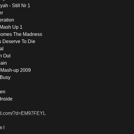
ah - Still Nr 1
er
ration
 Mash Up 1
 Comes The Madness
ls Deserve To Die
al
m Out
Pain
 Mash-up 2009
 Busy
men
 Inside
oad.com/?d=EM97FEYL
m !