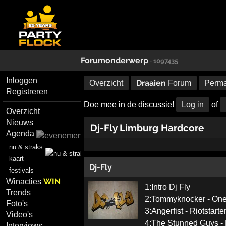
Forumonderwerp
· 1097435
Inloggen
Draaien
Overzicht
Forum
Perma
Registreren
Doe mee in de discussie!
Log in
of
Overzicht
Nieuws
Dj-Fly Limburg Hardcore
Agenda
nu & straks
kaart
Dj-Fly
festivals
WIN
Winacties
1:Intro Dj Fly
Trends
2:Tommyknocker - One
Foto's
3:Angerfist - Riotstarte
Video's
4:The Stunned Guys -
Interviews