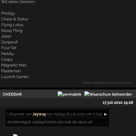
Wil zeker checken:
Prodigy
Chase & Status
Flying Lotus
Nosaj Thing
Joker
Gonjasufi
Four Tet
Netsky
Caspa
Magnetic Man
Plastikman
Laurent Garnier
laatste aanpassing
17 juli 2010 19:02
CHEDDAR
17 juli 2010 19:28
Uitspraak
van
Jayway
op vrijdag 16 juli 2010 om 23:19:
▶
donderdag & vrijdag tickets zijn ook de deur uit