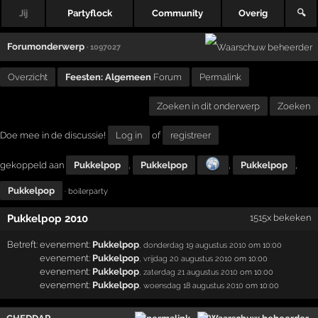
Jij
Partyflock
Community
Overig
🔍
Forumonderwerp
· 1097027
Overzicht
Feesten: Algemeen
Forum
Permalink
Zoeken in dit onderwerp
Zoeken
Doe mee in de discussie!
Log in
of
registreer
gekoppeld aan
Pukkelpop
,
Pukkelpop
,
Pukkelpop
,
Pukkelpop
· boilerparty
Pukkelpop 2010
1515x bekeken
Betreft:
evenement:
Pukkelpop
,
donderdag 19 augustus 2010
om 10:00
evenement:
Pukkelpop
,
vrijdag 20 augustus 2010
om 10:00
evenement:
Pukkelpop
,
zaterdag 21 augustus 2010
om 10:00
evenement:
Pukkelpop
,
woensdag 18 augustus 2010
om 10:00