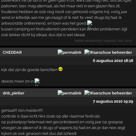
buitenkant van je tas of er geen glas in zit, want dat mag niet, dus lachgas
patronen, bier, mag allemaal, als het maar niet in een glazen fles zit.
fouilleren hebben ze ook nog nooit van gehoord volgens mij. vorig jaar
werd er letterlijk aan me gevraagd of ik niet 'te veel' drugs bij had. ik
antwoordde ontkennend, en toen was het goed
tussen camping en festivalterrein pendelen kan zonder problemen. ligt
ook lekker dicht bij elkaar, dus dat is wel ideaal.
laatste aanpassing
6 augustus 2010 14:02
CHEDDAR
6 augustus 2010 18:18
kijk dat zijn de goede berichten
steeds meer zin in
dnb_pietler
7 augustus 2010 19:29
geniaal!!! iron maiden!!!!
controle is daar echt niks zoals op alle vlaamse festivals
op pukkelpop helemaal niet gecontroleerd en vorig jaar op graspop
vroegen ze alleen of ik drugs of wapens bij had en als je dan nee zegt
kijken ze ook gewoon niet dus dat scheelt