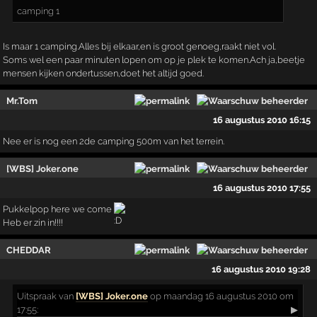
camping 1
Is maar 1 camping.Alles bij elkaar,en is groot genoeg,raakt niet vol.
Soms wel een paar minuten lopen om op je plek te komen.Ach ja,beetje
mensen kijken ondertussen,doet het altijd goed.
Mr.Tom
16 augustus 2010 16:15
Nee er is nog een 2de camping 500m van het terrein.
[WBS] Joker.one
16 augustus 2010 17:55
Pukkelpop here we come
Heb er zin in!!!!
CHEDDAR
16 augustus 2010 19:28
Uitspraak
van
[WBS] Joker.one
op maandag 16 augustus 2010 om
17:55:
▶