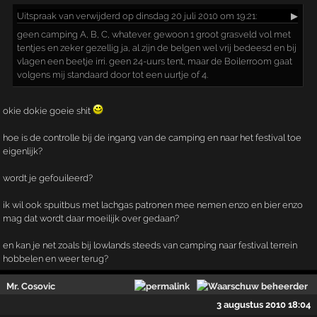
Uitspraak
van verwijderd op dinsdag 20 juli 2010 om 19:21:
▶
geen camping A, B, C, whatever. gewoon 1 groot grasveld vol met
tentjes en zeker gezellig ja, al zijn de belgen wel vrij bedeesd en bij
vlagen een beetje irri. geen 24-uurs tent, maar de Boilerroom gaat
volgens mij standaard door tot een uurtje of 4.
okie dokie goeie shit
hoe is de controlle bij de ingang van de camping en naar het festival toe
eigenlijk?
wordt je gefouileerd?
ik wil ook spuitbus met lachgas patronen mee nemen enzo en bier enzo
mag dat wordt daar moeilijk over gedaan?
en kan je net zoals bij lowlands steeds van camping naar festival terrein
hobbelen en weer terug?
Mr. Cosovic
3 augustus 2010 18:04