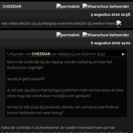
CHEDDAR
5 augustus 2010 22:56
wel vette electro op pukkelpop even me electro bij werken hiero
6 augustus 2010 14:02
Uitspraak
van
CHEDDAR
op vrijdag 23 juli 2010 om 15:52:
▶
hoe is de controlle bij de ingang van de camping en naar het
festival toe eigenlijk?
wordt je gefouileerd?
ik wil ook spuitbus met lachgas patronen mee nemen enzo en bier
enzo mag dat wordt daar moeilijk over gedaan?
en kan je net zoals bij lowlands steeds van camping naar festival
terrein hobbelen en weer terug?
haha de controle is lachwekkend. ze voelen meestal even aan de