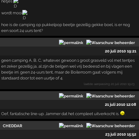
netjes
wordt mooi
hoe is de camping op pukkelpop beetje gezellig gekke boel, is er nog
een soort 24 uurs tent?
20 juli 2010 19:21
geen camping A, B, C, whatever. gewoon 1 groot grasveld vol met tentjes
en zeker gezellig ja, al zijn de belgen wel vrij bedeesd en bij vlagen een
beetje irri. geen 24-uurs tent, maar de Boilerroom gaat volgens mij
standaard door tot een uurtje of 4.
laatste aanpassing
20 juli 2010 19:23
21 juli 2010 12:08
Oef, fantatische line-up. Jammer dat het compleet uitverkocht is.
.
CHEDDAR
23 juli 2010 15:52