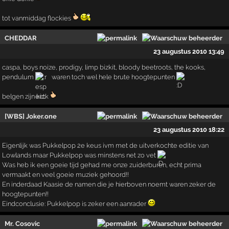
tot vanmiddag flockies
CHEDDAR
23 augustus 2010 13:49
caspa, boys noize, prodigy, limp bizkit, bloody beetroots, the kooks,
pendulum
waren toch wel hele brute hoogtepunten
belgen zijn kick
[WBS] Joker.one
23 augustus 2010 18:22
Eigenlijk was Pukkelpop 2e keus ivm met de uitverkochte editie van
Lowlands maar Pukkelpop was minstens net zo vet
Was heb ik een goeie tijd gehad me onze zuiderburen, echt prima
vermaakt en veel goeie muziek gehoord!!
En inderdaad Kaasie de namen die je hierboven noemt waren zeker de
hoogtepunten!!
Eindconclusie: Pukkelpop is zeker een aanrader
Mr. Cosovic