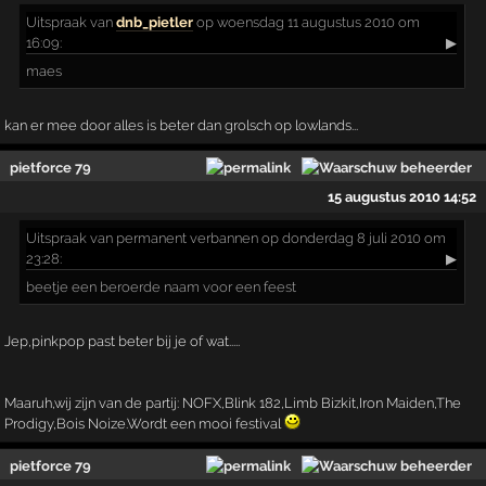
Uitspraak
van
dnb_pietler
op woensdag 11 augustus 2010 om
16:09:
▶
maes
kan er mee door alles is beter dan grolsch op lowlands...
pietforce 79
15 augustus 2010 14:52
Uitspraak
van permanent verbannen op donderdag 8 juli 2010 om
23:28:
▶
beetje een beroerde naam voor een feest
Jep,pinkpop past beter bij je of wat.....
Maaruh,wij zijn van de partij: NOFX,Blink 182,Limb Bizkit,Iron Maiden,The
Prodigy,Bois Noize.Wordt een mooi festival
pietforce 79