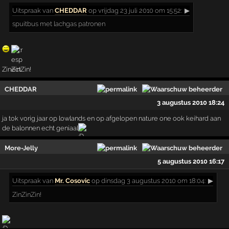
Uitspraak
van
CHEDDAR
op vrijdag 23 juli 2010 om 15:52:
▶
spuitbus met lachgas patronen
ZinZinZin!
CHEDDAR
3 augustus 2010 18:24
ja tok vorig jaar op lowlands en op afgelopen nature one ook keihard aan
de balonnen echt geniaal
More-Jelly
5 augustus 2010 16:17
Uitspraak
van
Mr. Cosovic
op dinsdag 3 augustus 2010 om 18:04:
▶
ZinZinZin!