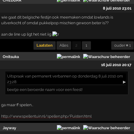
CHEDDAR
8 juli 2010 23:01
wie gaat dit belgische festijn ook meemaken omdat lowlands is
uitverkocht of omdat pukkelpop mischien gewoon beter is??
aan de line up ligt het niet iig
Laatsten
Alles
2
1
ouder ≡ 1
Onitsuka
16 juli 2010 20:17
Uitspraak
van permanent verbannen op donderdag 8 juli 2010 om
23:28:
▶
beetje een beroerde naam voor een feest!
ga maar ff spelen...
http://www.spellentuin.nl/spellen.php/Puisten.html
Jayway