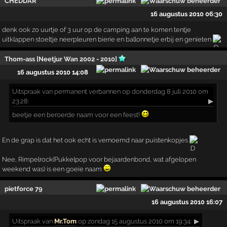
CHEDDAR
16 augustus 2010 06:30
denk ook zo uurtje of 3 uur op de camping aan te komen tentje
uitklappen stoeltje neerpleuren bierie en ballonnetje erbij en genieten
Thom-ass [Neetjur Wan 2002 - 2010]
16 augustus 2010 14:08
Uitspraak
van permanent verbannen op donderdag 8 juli 2010 om
23:28:
▶
beetje een beroerde naam voor een feest!
En de grap is dat het ook echt is vernoemd naar puistenkopjes
Nee, Rimpelrock(Pukkelpop voor bejaardenbond, wat afgelopen
weekend was) is een goeie naam
pietforce 79
16 augustus 2010 16:07
Uitspraak
van
Mr.Tom
op zondag 15 augustus 2010 om 19:34:
▶