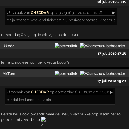
16 juli 2010 23:19
Uitspraak
van
CHEDDAR
op vrijdag 16 juli 2010 om 19:56:
▶
en ja hoor de weekend tickets zijn uitverkocht hoorde ik net dus
donderdag & vrijdag tickets zijn ook de deur uit
Ikke84
17 juli 2010 17:26
Iemand nog een combi-ticket te koop??
Mr.Tom
17 juli 2010 19:02
Uitspraak
van
CHEDDAR
op donderdag 8 juli 2010 om 23:01:
▶
omdat lowlands is uitverkocht
Eerste keus ook lowlands maar de line up van pukkelpop is atm net zo
goed of miss wel beter