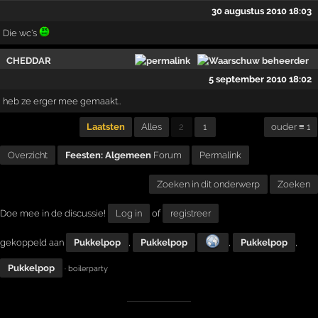
30 augustus 2010 18:03
Die wc's
CHEDDAR
5 september 2010 18:02
heb ze erger mee gemaakt..
Laatsten
Alles
2
1
ouder ≡ 1
Overzicht
Feesten: Algemeen
Forum
Permalink
Zoeken in dit onderwerp
Zoeken
Doe mee in de discussie!
Log in
of
registreer
gekoppeld aan
Pukkelpop
,
Pukkelpop
,
Pukkelpop
,
Pukkelpop
· boilerparty