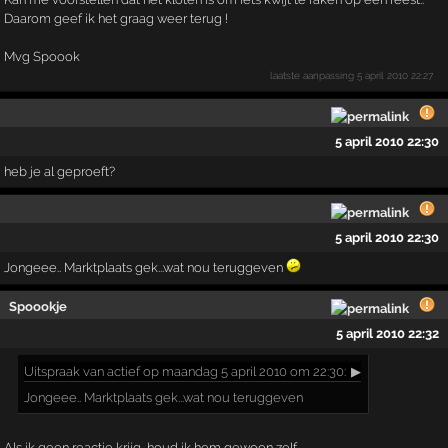
Daarom geef ik het graag weer terug !
Mvg Spoook
laatste aanpassing
5 april 2010 22:27
5 april 2010 22:30
heb je al geproeft?
5 april 2010 22:30
Jongeee.. Marktplaats gek...wat nou teruggeven
Spoookje
5 april 2010 22:32
Uitspraak
van actief op maandag 5 april 2010 om 22:30:
▶
Jongeee.. Marktplaats gek...wat nou teruggeven
Als ik geen reactie krijg, houd ik hem gewoon zelf...