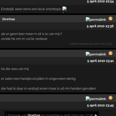
5 april 2010 22:54
Eindelijk weer eens een leuk onzintopic
linwhaa
5 april 2010 23:36
als er geen bier meer in zit is ie van mij !!
zonde he om m vol te verlieze
laatste aanpassing
5 april 2010 23:37
5 april 2010 23:41
ha die was van mij
er zaten een handjevol pillen in ongevreen dertig
die had ik daar in vestopt even maar is uit mn handen gevallen
5 april 2010 23:45
Uitspraak
van
linwhaa
op maandag 5 april 2010 om 23:36:
▶