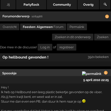
Jij
Partyflock
Community
Overig
🔍
Forumonderwerp
· 1089986
Overzicht
Feesten: Algemeen
Forum
Permalink
Zoeken in dit onderwerp
Zoeken
Doe mee in de discussie!
Log in
of
registreer
Op hellbound gevonden !
392x bekeken
Spoookje
5 april 2010 22:25
Hey !
Ik heb op Hellbound een leeg plastic bekertje gevonden op de vloer..
Als jij hem kwijt bent, en weet wat er in zat..
Stuur me dan even een PB, dan stuur ik hem naar je op
Kan me voorstellen dat het kloten is om iets kwijt te raken op een feest..