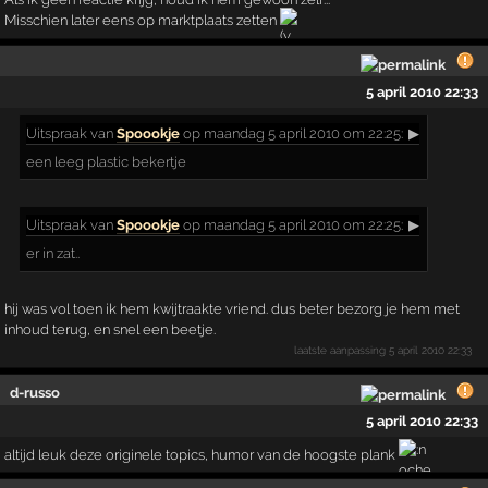
Misschien later eens op marktplaats zetten
5 april 2010 22:33
Uitspraak
van
Spoookje
op maandag 5 april 2010 om 22:25:
▶
een leeg plastic bekertje
Uitspraak
van
Spoookje
op maandag 5 april 2010 om 22:25:
▶
er in zat..
hij was vol toen ik hem kwijtraakte vriend. dus beter bezorg je hem met
inhoud terug, en snel een beetje.
laatste aanpassing
5 april 2010 22:33
d-russo
5 april 2010 22:33
altijd leuk deze originele topics, humor van de hoogste plank