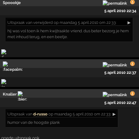
Spoookje
5 april 2010 22:34
Uitspraak
van verwijderd op maandag 5 april 2010 om 22:33:
▶
hij was vol toen ik hem kwijtraakte vriend. dus beter bezorg je hem
met inhoud terug, en een beetje.
5 april 2010 22:37
Knaller
5 april 2010 22:47
Uitspraak
van
d-russo
op maandag 5 april 2010 om 22:33:
▶
humor van de hoogste plank
goede uitspraak ook