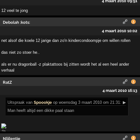
4 maart 2010 09:51
12 veel te jong
Debolah :kots:
4 maart 2010 10:02
net alsof die koele 12 jarige dan zo'n kindercondoompje om willen rollen
das niet zo stoer he..
als er nu dragonball -z plaktattoos bij zitten wordt het al een heel ander
verhaal
RatZ
4 maart 2010 16:13
Uitspraak
van
Spoookje
op woensdag 3 maart 2010 om 21:31:
▶
Man heeft altijd een dikke paal staan
N[ii]entje