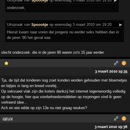
Uitspraak
van
Spoookje
op woensdag 3 maart 2010 om 19:20:
▶
onderzoek,
Uitspraak
van
Spoookje
op woensdag 3 maart 2010 om 19:20:
▶
Hieruit kwam naar voren dat jongens nu eerder seks hebben dan in
de jaren ’90 het geval was
slecht onderzoek. die in de jaren 90 waren zo'n 15 jaar eerder.
3 maart 2010 19:35
Tja, de tijd dat kinderen nog zoet konden worden gehouden met bloemetjes
en bijtjes is lang en breed voorbij...
Op seksueel vlak zijn die koters dankzij het internet tegenwoordig volledig
op de hoogte, hier qua voorbehoedsmiddelen op inspringen vind ik geen
verkeerd idee...
Ach en wie wilde op zijn 13e nu niet graag neuken?
GEUX
3 maart 2010 19:38