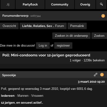
Jij
Partyflock
Community
Overig
🔍
Forumonderwerp
· 1087344
Overzicht
Liefde, Relaties, Sex ..
Forum
Permalink
Zoeken in dit onderwerp
Zoeken
Doe mee in de discussie!
Log in
of
registreer
Poll: Mini-condooms voor 12-jarigen geproduceerd
1 volger · 1239x bekeken
Spoookje
3 maart 2010 19:20
Poll
, geopend op woensdag 3 maart 2010, looptijd van 6001.6 dag.
Iedereen
·
Mannen
·
Vrouwen
12 jarigen, en sexueel actief..