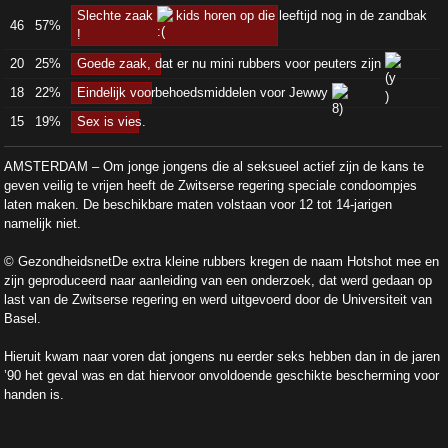
Slechte zaak
kids horen op die leeftijd nog in de zandbak
46
57%
!
20
25%
Goede zaak, dat er nu mini rubbers voor peuters zijn
18
22%
Eindelijk voorbehoedsmiddelen voor Jewwy
15
19%
Sex is vies.
AMSTERDAM – Om jonge jongens die al seksueel actief zijn de kans te
geven veilig te vrijen heeft de Zwitserse regering speciale condoompjes
laten maken. De beschikbare maten volstaan voor 12 tot 14-jarigen
namelijk niet.
© GezondheidsnetDe extra kleine rubbers kregen de naam Hotshot mee en
zijn geproduceerd naar aanleiding van een onderzoek, dat werd gedaan op
last van de Zwitserse regering en werd uitgevoerd door de Universiteit van
Basel.
Hieruit kwam naar voren dat jongens nu eerder seks hebben dan in de jaren
’90 het geval was en dat hiervoor onvoldoende geschikte bescherming voor
handen is.