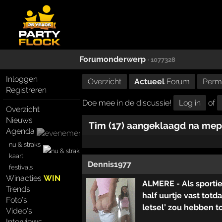
Forumonderwerp
· 1077328
Inloggen
Overzicht
Actueel
Forum
Perm
Registreren
Doe mee in de discussie!
Log in
of
Overzicht
Nieuws
Tim (17) aangeklaagd na mep
Agenda
nu & straks
kaart
Dennis1977
festivals
Winacties
WIN
ALMERE - Als sportie
Trends
half uurtje vast totd
Foto's
letsel’ zou hebben t
Video's
Interviews