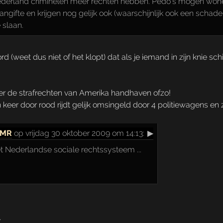
 Nederland criminelen meer rechten hebben. Pedo's mogen wonen
ngifte en krijgen nog gelijk ook (waarschijnlijk ook een schad
 slaan.
 (weet dus niet of het klopt) dat als je iemand in zijn knie schi
ker de strafrechten van Amerika handhaven ofzo!
n keer door rood rijdt gelijk omsingeld door 4 politiewagens 
 !MR
op vrijdag 30 oktober 2009 om 14:13:
▶
t Nederlandse sociale rechtssysteem ...
.