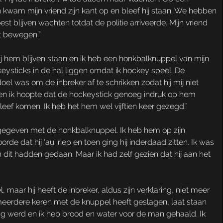
kwam mijn vriend zijn kant op en bleef hij staan. We hebben
blijven wachten totdat de politie arriveerde. Mijn vriend
ht bewegen.”
ij hem blijven staan en ik heb een honkbalknuppel van mijn
eysticks in de hal liggen omdat ik hockey speel. De
l was om de inbreker af te schrikken zodat hij mij niet
 en ik hoopte dat de hockeystick genoeg indruk op hem
eef komen. Ik heb het hem wel vijftien keer gezegd.”
 gegeven met de honkbalknuppel. Ik heb hem op zijn
e dat hij ‘au’ riep en toen ging hij inderdaad zitten. Ik was
 dit hadden gedaan. Maar ik had zelf gezien dat hij aan het
r hij heeft de inbreker, aldus zijn verklaring, niet meer
, meerdere keren met de knuppel heeft geslagen, laat staan
stig werd en ik heb brood en water voor de man gehaald. Ik