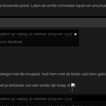
n de bovenste plank. Laten de echte criminelen lopen en onsc
jderd op vrijdag 30 oktober 2009 om 13:37:
▶
zo'n klootzak.
reigd met die knuppel, had hem met de blote vuist lens getra
met je tentakels van een ander zijn troep af
jderd op vrijdag 30 oktober 2009 om 13:37: