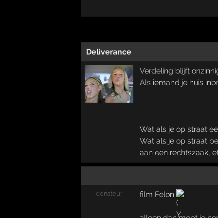
Deliverance
Verdeling blijft onzin
Als iemand je huis inbr
Wat als je op straat e
Wat als je op straat b
aan een rechtszaak, et
donateur
film Felon
alleen dan mept ie h