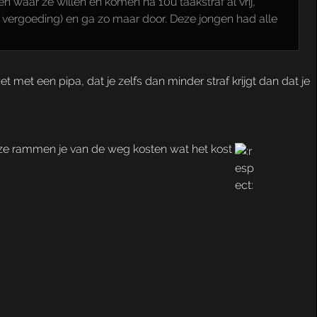
 waar ze willen en komen na 10u taakstraf al vrij,
e vergoeding) en ga zo maar door. Deze jongen had alle
et met een pipa, dat je zelfs dan minder straf krijgt dan dat je
en ze rammen je van de weg kosten wat het kost