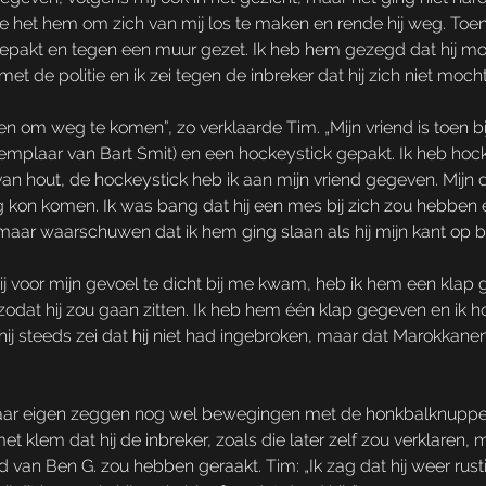
het hem om zich van mij los te maken en rende hij weg. Toen 
pakt en tegen een muur gezet. Ik heb hem gezegd dat hij moest 
et de politie en ik zei tegen de inbreker dat hij zich niet moc
en om weg te komen”, zo verklaarde Tim. „Mijn vriend is toen b
emplaar van Bart Smit) en een hockeystick gepakt. Ik heb hock
 hout, de hockeystick heb ik aan mijn vriend gegeven. Mijn doe
 kon komen. Ik was bang dat hij een mes bij zich zou hebben
aar waarschuwen dat ik hem ging slaan als hij mijn kant op bl
j voor mijn gevoel te dicht bij me kwam, heb ik hem een klap
at hij zou gaan zitten. Ik heb hem één klap gegeven en ik hoord
j steeds zei dat hij niet had ingebroken, maar dat Marokkanen
r eigen zeggen nog wel bewegingen met de honkbalknuppel, maa
et klem dat hij de inbreker, zoals die later zelf zou verklaren
ofd van Ben G. zou hebben geraakt. Tim: „Ik zag dat hij weer ru