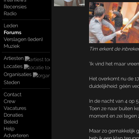
Recensies
Radio
Leden
Forums
Verslagen (leden)
Muziek
Tim erkent de inbreke
Artiesten
’Ik vind het maar vree
Locaties
Organisaties
Het overkomt nu de 17-
Steden
duidelijkheid: géén ve
Contact
In de nacht van 4 op 5
Crew
Vacatures
Toen ze naar buiten k
Donaties
moment en zei tegen zij
Beleid
Help
Maar zo gemakkelijk gin
Adverteren
heb ik een klap terugg