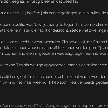
dit kreeg als hij rustig bleef en dat deed hij…”
n zijn actie: „Hij heeft mij als eerste geslagen, dus hij wilde de
 door de politie was ’bevrijd’, aangifte tegen Tim. De inbrek
rts, die hem later die nacht onderzocht, stelde wat zwellinge
ich voor de rechter verantwoorden. Zijn advocaat, mr. Emma
handelde uit noodweer om zichzelf te kunnen verdedigen. Zij v
’n kop: iemand die zijn goederen verdedigt tegen een inbreker
ocate van Tim als getuige opgeroepen, maar is onvindbaar omda
 blijft erbij dat Tim zich voor de rechter moet verantwoorden. Vo
m: „Ik vind het maar vreemd, ik heb toch niets verkeerds gedaa
f.nl/binnenland/5196773/__Aangeklaagd_na_meppen_inbreker