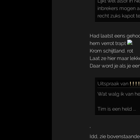
Lijkt wel alsof in
inbrekers mogen aa
recht zuks kapot te
Had laatst eens gehoord
hem verrot trapt
Krom schijtland.
Laat ze hier maar lek
Daar word je als je ee
Uitspraak
van
! ! !
Wat walg ik van he
Tim is een held ...
'
Idd, zie bovenstaande