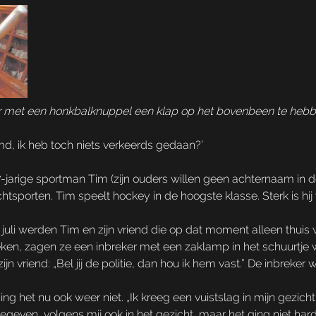
r met een honkbalknuppel een klap op het bovenbeen te hebb
md, ik heb toch niets verkeerds gedaan?’
jarige sportman Tim (zijn ouders willen geen achternaam in de k
chtsporten. Tim speelt hockey in de hoogste klasse. Sterk is hij
 juli werden Tim en zijn vriend die op dat moment alleen thuis
eken, zagen ze een inbreker met een zaklamp in het schuurtje 
n vriend: „Bel jij de politie, dan hou ik hem vast.” De inbreker 
g het nu ook weer niet. „Ik kreeg een vuistslag in mijn gezicht”
egeven, volgens mij ook in het gezicht, maar het ging niet hard