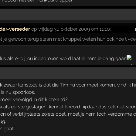
der-verseder
op vrijdag 30 oktober 2009 om 11:10:
 je gewoon terug slaan met knuppel weten hun ook hoe t voe
s als er bij jou ingebroken word laat je hem je gang gaan
ijk zwaar kansloos is dat die Tim nu voor moet komen, vind ik 
j is nu spoorloos.
meer vervolgd in dit kloteland?
k als eerste geslagen, kennelijk word hij daar dus ook niet voor
n of verblijfplaats zoiets doet, moet je hem toch verdomme op
ug.
n gaat...