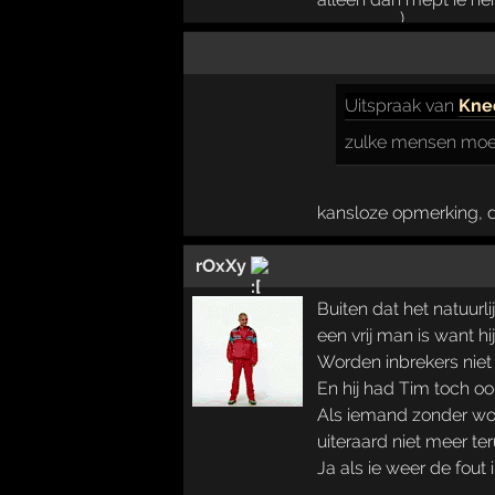
Uitspraak
van
Kne
zulke mensen moet
kansloze opmerking, du
rOxXy
Buiten dat het natuurl
een vrij man is want hi
Worden inbrekers niet 
En hij had Tim toch oo
Als iemand zonder woo
uiteraard niet meer ter
Ja als ie weer de fout i