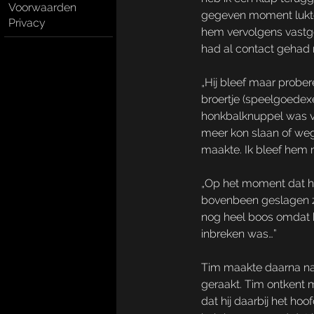
Voorwaarden
gegeven moment lukte 
Privacy
hem vervolgens vastge
had al contact gehad m
„Hij bleef maar prober
broertje (speelgoedex
honkbalknuppel was van
meer kon slaan of weg
maakte. Ik bleef hem m
„Op het moment dat hi
bovenbeen geslagen zod
nog heel boos omdat hi
inbreken was…”
Tim maakte daarna naa
geraakt. Tim ontkent m
dat hij daarbij het ho