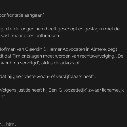
 confrontatie aangaan.”
er zegt dat de jongen hem heeft geschopt en geslagen met de
n vast, maar geen botbreuken.
 Hoffman van Cleerdin & Hamer Advocaten in Almere, zegt
indt dat Tim ontslagen moet worden van rechtsvervolging. „De
, wordt nu vervolgd”, aldus de advocaat.
t hij geen vaste woon- of verblijfplaats heeft…
lgens justitie heeft hij Ben. G. „opzettelijk” zwaar lichamelijk
n?”
__.html