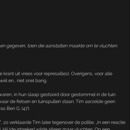
en gegeven, toen die aanstalten maakte om te vluchten.
rant uit vrees voor represailles). Overigens, voor alle
 wél en… niet snel bang.
 waren, in hun slaap gestoord door gestommel in de tuin.
waar de fietsen en tuinspullen staan. Tim aarzelde geen
was Ben G. (47).
, zo verklaarde Tim later tegenover de politie. „In een reactie
. Hij (de inbreker) wilde alleen maar vluchten. Op een