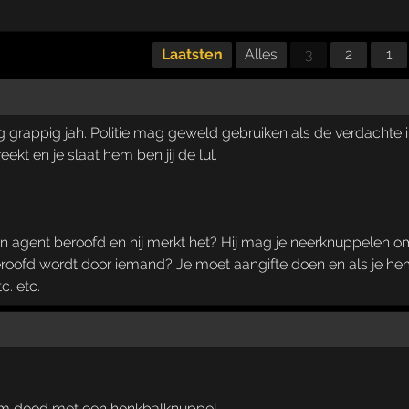
Laatsten
Alles
3
2
1
nig grappig jah. Politie mag geweld gebruiken als de verdachte i
eekt en je slaat hem ben jij de lul.
en agent beroofd en hij merkt het? Hij mag je neerknuppelen omd
eroofd wordt door iemand? Je moet aangifte doen en als je hem 
c. etc.
em dood met een honkbalknuppel