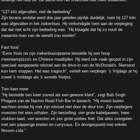
"127 kilo afgevallen, niet de bedoeling"
Zijn bizarre ambitie werd drie jaar geleden pijnlijk duidelijk, toen hij 127 kilo
was afgevallen in het ziekenhuis. Hij verkondigde toen aan de verpleging
dat dat niet echt zijn bedoeling was. "Hij klaagde dat hij zo nooit de
zwaarste man van de wereld zou worden".
Fast food
"Eens thuis na zijn ziekenhuisopname bestelde hij een hoop
meeneempizza's en Chinese maaltijden. Hij werd ook vaak gespot in zijn
speciaal aangepaste rolstoel aan de drive-in van de McDonald's. Niemand
kon hem stoppen. Het was tragisch", vertelt een verpleger. 's Vrijdags at hij
zowel 's middags als 's avonds frietjes.
Tien keer meer
"Hij bestelde tien keer zoveel als een gewone klant", zegt Bob Singh
Phagura van de Nacton Road Fish Bar in Ipswich. "Hij moest buiten
wachten omdat hij met zijn rolstoel niet door de deur kon. Zijn verplegers
moesten het eten uithalen. Zijn bestelling: vier grote kabeljauwen, twee
stukken taart, vier worsten en zes grote porties friet. Dat alles overgoten
met een papperige erwten en currysaus. En doorgespoeld met enkele
flessen cola."