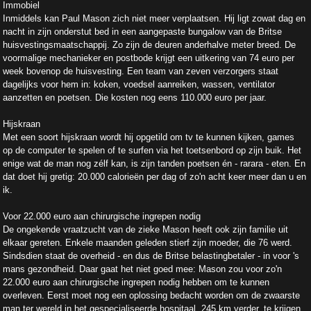
Immobiel
Inmiddels kan Paul Mason zich niet meer verplaatsen. Hij ligt zowat dag en
nacht in zijn onderstut bed in een aangepaste bungalow van de Britse
huisvestingsmaatschappij. Zo zijn de deuren anderhalve meter breed. De
voormalige mechanieker en postbode krijgt een uitkering van 74 euro per
week bovenop de huisvesting. Een team van zeven verzorgers staat
dagelijks voor hem in: koken, voedsel aanreiken, wassen, ventilator
aanzetten en poetsen. Die kosten nog eens 110.000 euro per jaar.
Hijskraan
Met een soort hijskraan wordt hij opgetild om tv te kunnen kijken, games
op de computer te spelen of te surfen via het toetsenbord op zijn buik. Het
enige wat de man nog zélf kan, is zijn tanden poetsen én - rarara - eten. En
dat doet hij gretig: 20.000 calorieën per dag of zo'n acht keer meer dan u en
ik.
Voor 22.000 euro aan chirurgische ingrepen nodig
De ongekende vraatzucht van de zieke Mason heeft ook zijn familie uit
elkaar gereten. Enkele maanden geleden stierf zijn moeder, die 76 werd.
Sindsdien staat de overheid - en dus de Britse belastingbetaler - in voor 's
mans gezondheid. Daar gaat het niet goed mee: Mason zou voor zo'n
22.000 euro aan chirurgische ingrepen nodig hebben om te kunnen
overleven. Eerst moet nog een oplossing bedacht worden om de zwaarste
man ter wereld in het gespecialiseerde hospitaal, 245 km verder, te krijgen.