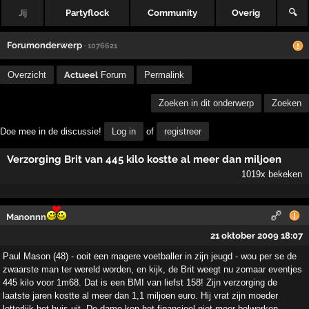
Jij
Partyflock
Community
Overig
🔍
Forumonderwerp
· 1076621
Overzicht
Actueel
Forum
Permalink
Zoeken in dit onderwerp
Zoeken
Doe mee in de discussie!
Log in
of
registreer
Verzorging Brit van 445 kilo kostte al meer dan miljoen
1019x bekeken
Manonnn
21 oktober 2009 18:07
Paul Mason (48) - ooit een magere voetballer in zijn jeugd - wou per se de
zwaarste man ter wereld worden, en kijk, de Brit weegt nu zomaar eventjes
445 kilo voor 1m68. Dat is een BMI van liefst 158! Zijn verzorging de
laatste jaren kostte al meer dan 1,1 miljoen euro. Hij vrat zijn moeder
letterlijk het huis uit. De dame kon het financieel niet meer bolwerken.