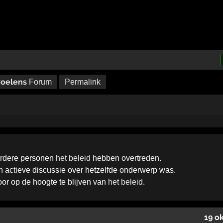
voelens
Forum
Permalink
erdere personen
het beleid
hebben overtreden.
een actieve discussie over hetzelfde onderwerp was.
door op de hoogte te blijven van
het beleid
.
19 o