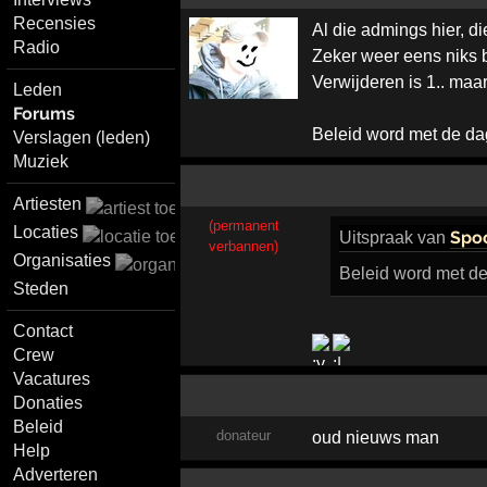
Recensies
Al die admings hier, d
Radio
Zeker weer eens niks b
Verwijderen is 1.. ma
Leden
Forums
Beleid word met de dag 
Verslagen (leden)
Muziek
Artiesten
(permanent
Locaties
Spo
Uitspraak
van
verbannen)
Organisaties
Beleid word met de d
Steden
Contact
Crew
Vacatures
Donaties
Beleid
donateur
oud nieuws man
Help
Adverteren