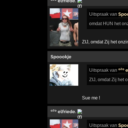
º²º elfriede.
Spo
Uitspraak
van
omdat HUN het onz
ZIJ, omdat Zij het onz
Spoookje
º²º 
Uitspraak
van
ZIJ, omdat Zij het 
Sue me !
º²º elfriede.
Spo
Uitspraak
van