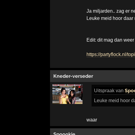
Ja miljarden.. zag er 
Leuke meid hoor daar n
Edit: dit mag dan weer 
https://partyflock.nl/t
Kneder-verseder
Spo
Uitspraak
van
Leuke meid hoor daa
waar
Spoookje