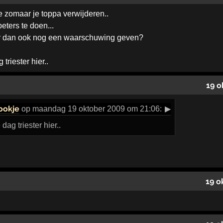
ie zomaar je toppa verwijderen..
eters te doen...
ar dan ook nog een waarschuwing geven?
triester hier..
19 o
ookje
op maandag 19 oktober 2009 om 21:06:
▶
ag triester hier..
19 o