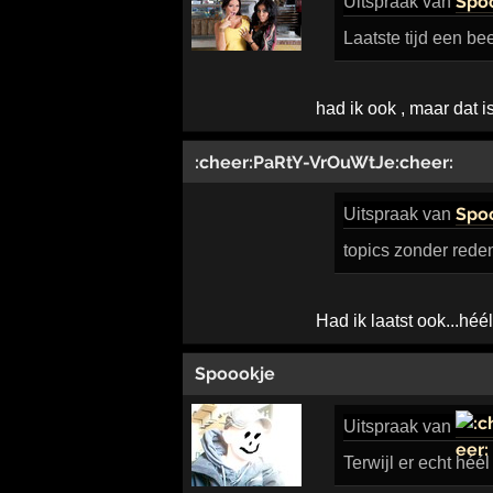
Spo
Uitspraak
van
Laatste tijd een bee
had ik ook , maar dat 
:cheer:PaRtY-VrOuWtJe:cheer:
Spo
Uitspraak
van
topics zonder rede
Had ik laatst ook...héé
Spoookje
Uitspraak
van
Terwijl er echt héél