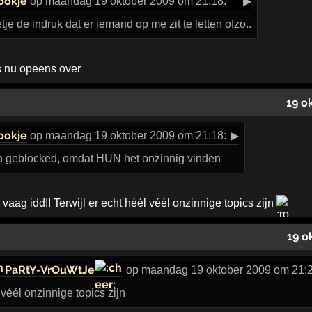
ookje
op maandag 19 oktober 2009 om 21:18:
▶
tje de indruk dat er iemand op me zit te letten ofzo..
is nu opeens over
19 o
ookje
op maandag 19 oktober 2009 om 21:18:
▶
n geblocked, omdat HUN het onzinnig vinden
l vaag idd!! Terwijl er echt héél véél onzinnige topics zijn
19 o
PaRtY-VrOuWtJe
op maandag 19 oktober 2009 om 21:2
 véél onzinnige topics zijn