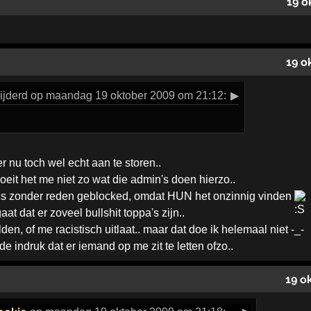
19 o
19 o
ijderd op maandag 19 oktober 2009 om 21:12:
▶
r nu toch wel echt aan te storen..
eit het me niet zo wat die admin's doen hierzo..
cs zonder reden geblocked, omdat HUN het onzinnig vinden
at dat er zoveel bullshit toppa's zijn..
lden, of me racistisch uitlaat.. maar dat doe ik helemaal niet -_-
de indruk dat er iemand op me zit te letten ofzo..
19 o