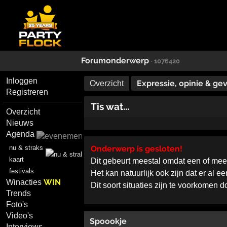
Forumonderwerp
· 1076420
Inloggen
Expressie, opinie & ge
Overzicht
Registreren
Tis wat...
Overzicht
Nieuws
Agenda
Onderwerp is gesloten!
nu & straks
kaart
Dit gebeurt meestal omdat een of me
festivals
Het kan natuurlijk ook zijn dat er al 
WIN
Winacties
Dit soort situaties zijn te voorkomen 
Trends
Foto's
Video's
Spoookje
Interviews