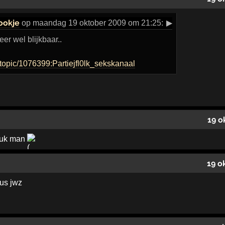
ookje
op maandag 19 oktober 2009 om 21:25:
▶
eer wel blijkbaar..
nl/topic/1076399:Partiejfl0lk_sekskanaal
19 o
druk man
19 o
eus jwz