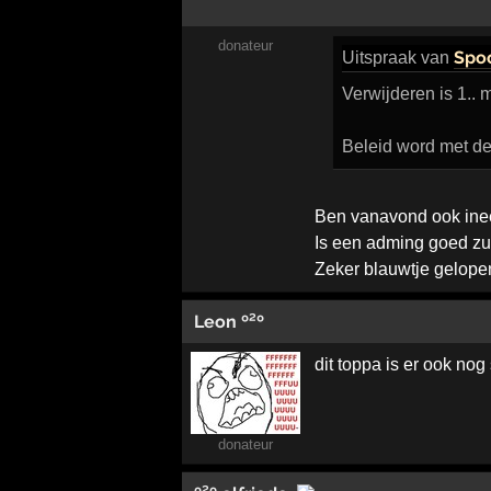
donateur
Spo
Uitspraak
van
Verwijderen is 1.
Beleid word met de d
Ben vanavond ook ineen
Is een adming goed zu
Zeker blauwtje gelopen
Leon º²º
dit toppa is er ook no
donateur