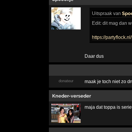
Spo
Uitspraak
van
Edit: dit mag dan w
https://partyflock.
Daar dus
donateur
maak je toch niet zo 
Kneder-verseder
maja dat toppa is seri