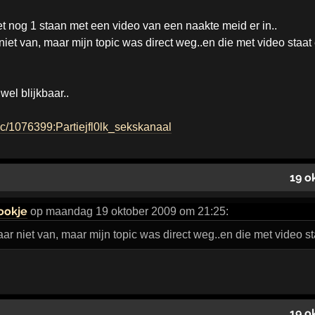
net nog 1 staan met een video van een naakte meid er in..
iet van, maar mijn topic was direct weg..en die met video staat 
wel blijkbaar..
opic/1076399:Partiejfl0lk_sekskanaal
19 o
ookje
op maandag 19 oktober 2009 om 21:25:
r niet van, maar mijn topic was direct weg..en die met video sta
19 o