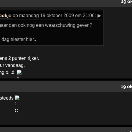
19 o
ookje
op maandag 19 oktober 2009 om 21:06:
▶
. maar dan ook nog een waarschuwing geven?
ag triester hier..
s 2 punten rijker.
ur vandaag.
g o.i.d.
19 o
g steeds