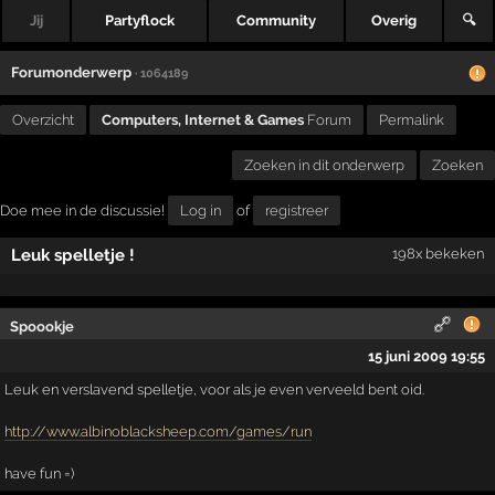
Jij
Partyflock
Community
Overig
🔍
Forumonderwerp
· 1064189
Overzicht
Computers, Internet & Games
Forum
Permalink
Zoeken in dit onderwerp
Zoeken
Doe mee in de discussie!
Log in
of
registreer
Leuk spelletje !
198x bekeken
Spoookje
15 juni 2009 19:55
Leuk en verslavend spelletje, voor als je even verveeld bent oid.
http://www.albinoblacksheep.com/games/run
have fun =)