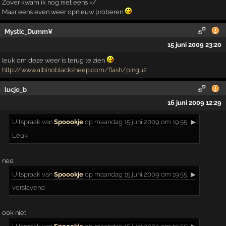
Zover kwam ik nog niet eens =/
Maar eens even weer opnieuw proberen
Mystic_Dumm¥
15 juni 2009 23:20
leuk om deze weer is terug te zien
http://www.albinoblacksheep.com/flash/pingu2
lucje_b
16 juni 2009 12:29
Uitspraak
van
Spoookje
op maandag 15 juni 2009 om 19:55:
▶
Leuk
nee
Uitspraak
van
Spoookje
op maandag 15 juni 2009 om 19:55:
▶
verslavend
ook niet