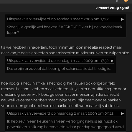
2 maart 2009 15:08
Uitspraak
van verwijderd op zondag 1 maart 2009 om 17:32:
▶
Weet jij eigenlijk wel hoeveel WERKENDEN er bij de voedselbank
lopen?
tja we hebben in nederland toch minimum loon met alle respect maar
daar kan je echt van vreten hoor. misschien minder snuiven en zuipen ofzo.
Uitspraak
van verwijderd op zondag 1 maart 2009 om 17:32:
▶
Dat er zijn er zoveel dat t een grof schandaal is dat t nodig is.
hoe nodig is het... in afrika is het nodig. hier zullen ook ongetwijfeld
mensen het arm hebben maar iedereen krijgt hier een uitkering. en door
omstandigheden wil ik best geloven dat er mensen zijn die dan echt
nauwelijks centen hebben maar volgens mij zijn daar voedselbanken
voor.. en een groot deel van die banken leeft weer dankzij subsidies...
Uitspraak
van verwijderd op maandag 2 maart 2009 om 09:12:
▶
Ik heb zelf in een keuken van een verzorgingstehuis als hulpkok
gewerkt en als ik zag hoeveel eten daar per dag weggegooid werd