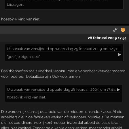
bijdragen..
hoezo? ik vind van niet.
28 februari 2009 17:54
Uitspraak
van verwijderd op woensdag 25 februari 2009 om 12:31:
▶
"geef je eigen idee"
Basisbehoeftes zoals voedsel, woonruimte en openbaar vervoer moeten
voor iedereen betaalbaar zijn. Ook voor armen.
Uitspraak
van verwijderd op zaterdag 28 februari 2009 om 17:49:
▶
hoezo? ik vind van niet.
Die worden rijk dankzij de arbeid van de midden- en onderklasse. Al die
arbeiders die in de fabrieken werken of verkopers in winkels. De mensen
die het coordineren (de rijken) moeten inzien dat arbeid de basis is van
alles, niet kapitaal. Zonder geld kan je gaan werken, maar zonder arbeid