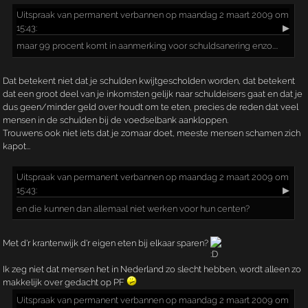
Uitspraak
van permanent verbannen op maandag 2 maart 2009 om
15:43:
▶
maar 99 procent komt in aanmerking voor schuldsanering enzo....
Dat betekent niet dat je schulden kwijtgescholden worden, dat betekent
dat een groot deel van je inkomsten gelijk naar schuldeisers gaat en dat je
dus geen/minder geld over houdt om te eten, precies de reden dat veel
mensen in de schulden bij de voedselbank aankloppen.
Trouwens ook niet iets dat je zomaar doet, meeste mensen schamen zich
kapot...
Uitspraak
van permanent verbannen op maandag 2 maart 2009 om
15:43:
▶
en die kunnen dan allemaal niet werken voor hun centen?
Met d'r krantenwijk d'r eigen eten bij elkaar sparen?
Ik zeg niet dat mensen het in Nederland zo slecht hebben, wordt alleen zo
makkelijk over gedacht op PF
Uitspraak
van permanent verbannen op maandag 2 maart 2009 om