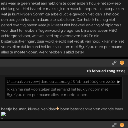
iets waar je geen hekel aan hebt om te doen anders hou je het sowieso
niet lang vol. Het is veel te makkelijk om maar te roepen alles aanpakken
wat je kunt krijgen. Sommige arbeid ligt je gewoon niet, dan is het ook
een beetje zinloos om daarop te solliciteren. Dan heb ik het nog niet
gehad over tig banen waar je ik weet niet hoeveel ervaring of diploma's
voor dient te hebben. Tegenwoordig vragen ze bijna overal een HBO
achtergrond voor, wat wel heel erg overdreven is (n) En die
bijstandsuitkeringen, daar word je echt niet vrolijk van hoor. Ik kan me niet
voorstellen dat iemand het leuk vindt om met 650/700 euro per maand
alles te moeten doen. Werk hebben is altijd beter
28 februari 2009 22:04
Uitspraak
van verwijderd op zaterdag 28 februari 2009 om 22:02:
▶
Ik kan me niet voorstellen dat iemand het leuk vindt om met
650/700 euro per maand alles te moeten doen.
beetje beunen, klussie hier/daar
boert beter dan werken voor de baas