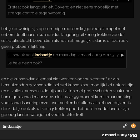
Er staat ook langdurig eh. Bovendien niet eens mogelijk met
strenge controle tegenwoordig.
heb je er weinig kijk op. sommige mensen krijgen een stempel met
onbemiddelbaar en kunnen dus langdurig uitkering trekken zonder
sollicitatieplecht. bovendien als het niet mogelijk is dan is er toch ook
geen probleem lijkt mij.
Uitspraak
van
lindaaatje
op maandag 2 maart 2009 om 15:27:
▶
Je hele gezin ook?
en die kunnen dan allemaal niet werken voor hun centen? er zijn
tienduizenden gezinnen die het wel kunnen hoe moeilijk het ook zal zijn.
en er zullen mensen in de bijstand zitten met grote schulden. vaak door
hun eigen schuld maar soms niet. maar 99 procent komt in aanmerking
voor schuldsanering enzo.... we moeten het allemaal niet overdrijven. ik
denk dat je ook als uitkeringstrekker goed af bent in nederland. er zijn
genoeg landen waar je het veel slechter treft
lindaaatje
2 maart 2009 15:53