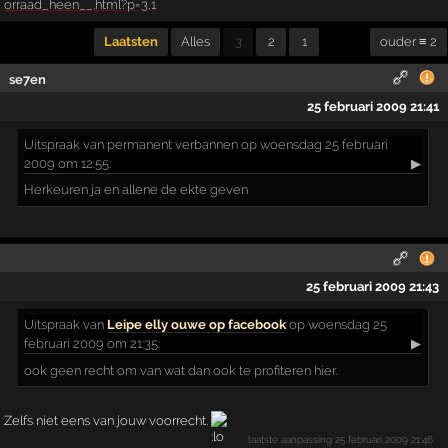
orraad_heen__.html?p=3,1
Laatsten
Alles
3
2
1
ouder ≡ 2
se7en
25 februari 2009 21:41
Uitspraak
van permanent verbannen op woensdag 25 februari
2009 om 12:55:
▶
Herkeuren ja en allene de ekte geven
25 februari 2009 21:43
Uitspraak
van
Leipe elly ouwe op facebook
op woensdag 25
februari 2009 om 21:35:
▶
ook geen recht om van wat dan ook te profiteren hier.
Zelfs niet eens van jouw voorrecht.
laatste aanpassing
25 februari 2009 21:46