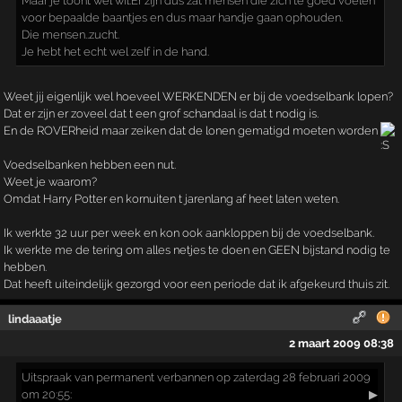
Maar je toont wel wil.Er zijn dus zat mensen die zich te goed voelen
voor bepaalde baantjes en dus maar handje gaan ophouden.
Die mensen..zucht.
Je hebt het echt wel zelf in de hand.
Weet jij eigenlijk wel hoeveel WERKENDEN er bij de voedselbank lopen?
Dat er zijn er zoveel dat t een grof schandaal is dat t nodig is.
En de ROVERheid maar zeiken dat de lonen gematigd moeten worden
Voedselbanken hebben een nut.
Weet je waarom?
Omdat Harry Potter en kornuiten t jarenlang af heet laten weten.
Ik werkte 32 uur per week en kon ook aankloppen bij de voedselbank.
Ik werkte me de tering om alles netjes te doen en GEEN bijstand nodig te
hebben.
Dat heeft uiteindelijk gezorgd voor een periode dat ik afgekeurd thuis zit.
lindaaatje
2 maart 2009 08:38
Uitspraak
van permanent verbannen op zaterdag 28 februari 2009
om 20:55:
▶