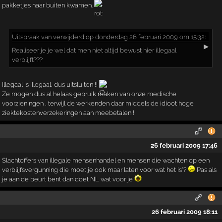
pakketjes naar buiten kwamen.
Uitspraak
van verwijderd op donderdag 26 februari 2009 om 15:32:
▶
Realiseer je je wel dat men niet altijd bewust hier illegaal
verblijft???
Illegaal is illegaal, dus uitsluiten !!
Ze mogen dus al helaas gebruik maken van onze medische
voorzieningen , terwijl de werkenden daar middels de idioot hoge
ziektekostenverzekeringen aan meebetalen !
26 februari 2009 17:46
Slachtoffers van illegale mensenhandel en mensen die wachten op een
verblijfsvergunning die moet je ook maar laten voor wat het is"?
Pas als
je aan de beurt bent dan doet NL wat voor je
26 februari 2009 18:11