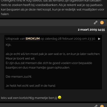
Overigens vind ik nog steeds, dat als iemand zijn sigaretten kan betalen
niets te zoeken heeft bij voedselbanken. Als je rekent wat je op jaarbasis
kan besparen als je deze niet koopt, kun je er redelijk wat maaltijden voor
halen.
2 maart 2009 14:55
Uitspraak
van
SMOKUM
op zaterdag 28 februari 2009 om 23:30:
▶
Kijk,
als je echt wil/en moet pak je aan wat er is, en kun je later switchen.
Maar je toont wel wil.
Er zijn dus zat mensen die zich te goed voelen voor bepaalde
baantjes en dus maar handje gaan ophouden.
Die mensen..zucht.
Je hebt het echt wel zelf in de hand.
Ieks wat een kortzichtig mannetje ben jij