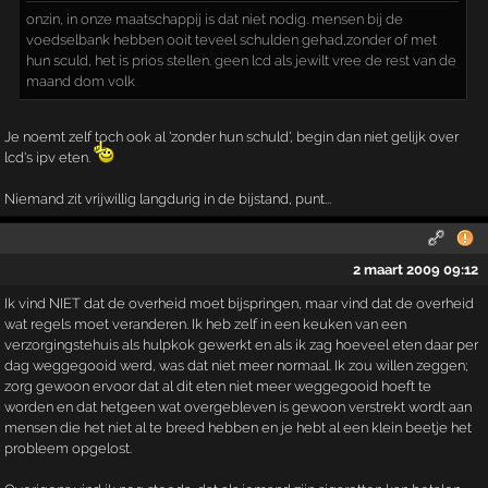
onzin, in onze maatschappij is dat niet nodig. mensen bij de
voedselbank hebben ooit teveel schulden gehad,zonder of met
hun sculd, het is prios stellen. geen lcd als jewilt vree de rest van de
maand dom volk
Je noemt zelf toch ook al 'zonder hun schuld', begin dan niet gelijk over
lcd's ipv eten.
Niemand zit vrijwillig langdurig in de bijstand, punt...
2 maart 2009 09:12
Ik vind NIET dat de overheid moet bijspringen, maar vind dat de overheid
wat regels moet veranderen. Ik heb zelf in een keuken van een
verzorgingstehuis als hulpkok gewerkt en als ik zag hoeveel eten daar per
dag weggegooid werd, was dat niet meer normaal. Ik zou willen zeggen;
zorg gewoon ervoor dat al dit eten niet meer weggegooid hoeft te
worden en dat hetgeen wat overgebleven is gewoon verstrekt wordt aan
mensen die het niet al te breed hebben en je hebt al een klein beetje het
probleem opgelost.