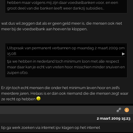
hebben maar volgens mij zijn daar voedselbanken voor.. en een
groot deel van die banken leeft weer dankzij subsidies...
wat dus wil zeggen dat als er geen geld meer is, die mensen ook niet
meer bij de voedselbank aan hoeven te kloppen..
Uitspraak
van permanent verbannen op maandag 2 maart 2009 om
15:08:
▶
tja we hebben in nederland toch minimum loon met alle respect
maar daar kan je echt van vreten hoor. misschien minder snuiven en
zuipen ofzo.
Er zijn toch echt mensen die onder het minimum leven hoor en zelfs
meerdere jaren.. Helaas is er dán ook niemand die die mensen zegt waar
ze recht op hebben
2 maart 2009 15:23
tip ga werk zoeken via internet ipv klagen op het internet