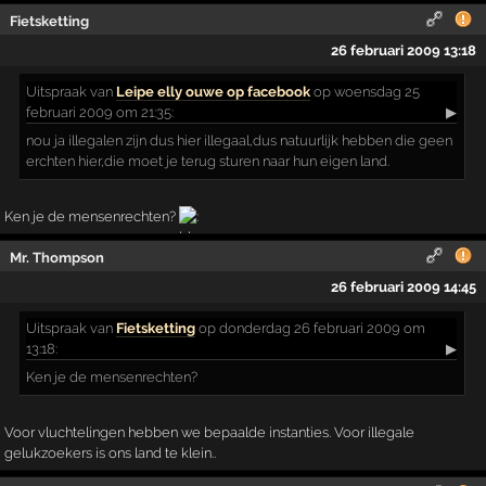
Fietsketting
26 februari 2009 13:18
Uitspraak
van
Leipe elly ouwe op facebook
op woensdag 25
februari 2009 om 21:35:
▶
nou ja illegalen zijn dus hier illegaal,dus natuurlijk hebben die geen
erchten hier,die moet je terug sturen naar hun eigen land.
Ken je de mensenrechten?
Mr. Thompson
26 februari 2009 14:45
Uitspraak
van
Fietsketting
op donderdag 26 februari 2009 om
13:18:
▶
Ken je de mensenrechten?
Voor vluchtelingen hebben we bepaalde instanties. Voor illegale
gelukzoekers is ons land te klein..