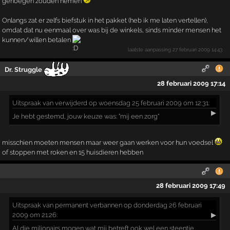
genoegen zouden nemen
Onlangs zat er zelfs biefstuk in het pakket (heb ik me laten vertellen),
omdat dat nu eenmaal over was bij de winkels, sinds minder mensen het
kunnen/willen betalen
laatste aanpassing
27 februari 2009 14:43
Dr. Struggle
28 februari 2009 17:14
Uitspraak
van verwijderd op woensdag 25 februari 2009 om 12:31:
▶
Je hebt gestemd, jouw keuze was: "mij een zorg"
misschien moeten mensen maar weer gaan werken voor hun voedsel
of stoppen met roken en 15 huisdieren hebben
28 februari 2009 17:49
Uitspraak
van permanent verbannen op donderdag 26 februari
2009 om 21:26:
▶
Al die miljonairs mogen wat mij betreft ook wel een steentje