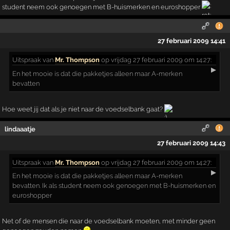
student neem ook genoegen met B-huismerken en euroshopper
27 februari 2009 14:41
Uitspraak
van
Mr. Thompson
op vrijdag 27 februari 2009 om 14:27:
▶
En het mooie is dat die pakketjes alleen maar A-merken
bevatten
Hoe weet jij dat als je niet naar de voedselbank gaat?
lindaaatje
27 februari 2009 14:43
Uitspraak
van
Mr. Thompson
op vrijdag 27 februari 2009 om 14:27:
▶
En het mooie is dat die pakketjes alleen maar A-merken
bevatten. Ik als student neem ook genoegen met B-huismerken en
euroshopper
Net of de mensen die naar de voedselbank moeten, met minder geen