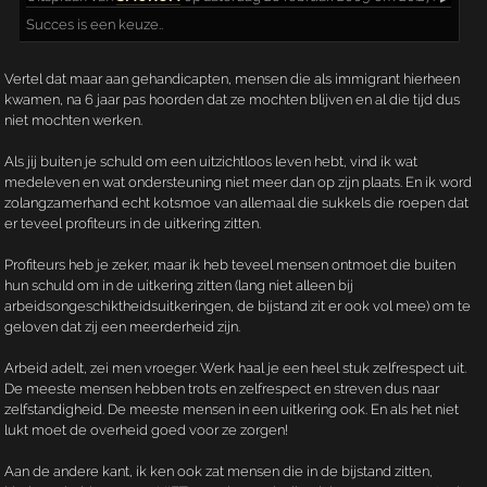
Succes is een keuze..
Vertel dat maar aan gehandicapten, mensen die als immigrant hierheen
kwamen, na 6 jaar pas hoorden dat ze mochten blijven en al die tijd dus
niet mochten werken.
Als jij buiten je schuld om een uitzichtloos leven hebt, vind ik wat
medeleven en wat ondersteuning niet meer dan op zijn plaats. En ik word
zolangzamerhand echt kotsmoe van allemaal die sukkels die roepen dat
er teveel profiteurs in de uitkering zitten.
Profiteurs heb je zeker, maar ik heb teveel mensen ontmoet die buiten
hun schuld om in de uitkering zitten (lang niet alleen bij
arbeidsongeschiktheidsuitkeringen, de bijstand zit er ook vol mee) om te
geloven dat zij een meerderheid zijn.
Arbeid adelt, zei men vroeger. Werk haal je een heel stuk zelfrespect uit.
De meeste mensen hebben trots en zelfrespect en streven dus naar
zelfstandigheid. De meeste mensen in een uitkering ook. En als het niet
lukt moet de overheid goed voor ze zorgen!
Aan de andere kant, ik ken ook zat mensen die in de bijstand zitten,