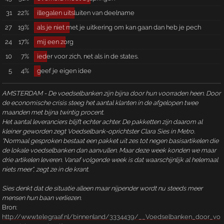
31
22%
illegalen uitsluiten van deelname
27
19%
als je niet met je uitkering om kan gaan dan heb je pech
24
17%
mij een zorg
10
7%
ieder voor zich, net als in de states.
5
4%
geef je eigen idee
AMSTERDAM - De voedselbanken zijn bijna door hun voorraden heen. Door
de economische crisis steeg het aantal klanten in de afgelopen twee
maanden met bijna twintig procent.
Het aantal leveranciers blijft echter achter. De pakketten zijn daarom al
kleiner geworden zegt Voedselbank-oprichtster Clara Sies in Metro.
"Normaal gesproken bestaat een pakket uit zes tot negen basisartikelen die
de lokale voedselbanken dan aanvullen. Maar deze week konden we maar
drie artikelen leveren. Vanaf volgende week is dat waarschijnlijk al helemaal
niets meer", zegt ze in de krant.
Sies denkt dat de situatie alleen maar nijpender wordt nu steeds meer
mensen hun baan verliezen.
Bron:
http://www.telegraaf.nl/binnenland/3334439/__Voedselbanken_door_vo