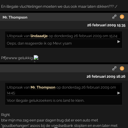
En illegale vluchtelingen moeten we dus ook maar laten stikken??? ;/
Mr. Thompson
26 februari 2009 15:35
Uitspraak
van
lindaaatje
op donderdag 26 februari 2009 om 15:24:
▶
Oeps, dan reageerde ik op Mevr. ysam
Pffjewww gelukkig
26 februari 2009 16:26
Uitspraak
van
Mr. Thompson
op donderdag 26 februari 2009 om
14:45:
▶
Voor illegale gelukzoekers is ons land te klein..
Right.
btw mijn ma zag een paar dagen trug dat er een auto met
"goudbehangen" asoos bij de voedselbank stopten en even later met