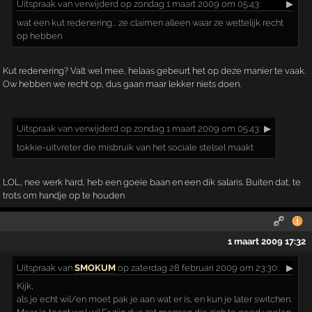
Uitspraak
van verwijderd op zondag 1 maart 2009 om 05:43:
▶
wat een kut redenering... ze claimen alleen waar ze wettelijk recht
op hebben
Kut redenering? Valt wel mee, helaas gebeurt het op deze manier te vaak.
Ow hebben we recht op, dus gaan maar lekker niets doen.
Uitspraak
van verwijderd op zondag 1 maart 2009 om 05:43:
▶
tokkie-uitvreter die misbruik van het sociale stelsel maakt
LOL, nee werk hard, heb een goeie baan en een dik salaris. Buiten dat, te
trots om handje op te houden
1 maart 2009 17:32
Uitspraak
van
SMOKUM
op zaterdag 28 februari 2009 om 23:30:
▶
Kijk,
als je echt wil/en moet pak je aan wat er is, en kun je later switchen.