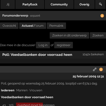
Jij
Partyflock
Community
Overig
🔍
Forumonderwerp
· 1051206
Overzicht
Actueel
Forum
Permalink
Zoeken in dit onderwerp
Zoeken
Doe mee in de discussie!
Log in
of
registreer
Poll: Voedselbanken door voorraad heen
1042x bekeken
25 februari 2009 12:31
Poll
, geopend op woensdag 25 februari 2009, looptijd van 6374.1 dag.
Iedereen
·
Mannen
·
Vrouwen
Voedselbanken door voorraad heen
43
31%
overheid moet bijspringen