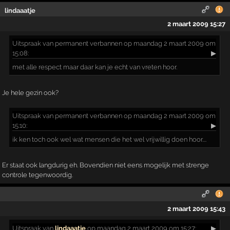
lindaaatje
2 maart 2009 15:27
Uitspraak
van permanent verbannen op maandag 2 maart 2009 om
15:08:
▶
met alle respect maar daar kan je echt van vreten hoor.
Je hele gezin ook?
Uitspraak
van permanent verbannen op maandag 2 maart 2009 om
15:10:
▶
ik ken toch ook wel wat mensen die het wel vrijwillig doen hoor....
Er staat ook langdurig eh. Bovendien niet eens mogelijk met strenge
controle tegenwoordig.
2 maart 2009 15:43
Uitspraak
van
lindaaatje
op maandag 2 maart 2009 om 15:27:
▶