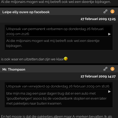
Al die miljonairs mogen wat mij betreft ook wel een steentje bijdragen..
Leipe elly ouwe op facebook
27 februari 2009 13:25
Uitspraak
van permanent verbannen op donderdag 26 februari
2009 om 21:26:
▶
Al die miljonairs mogen wat mij betreft ook wel een steentje
bijdragen..
is ook waar en uitzetten,dan zijn we klaar
Mr. Thompson
27 februari 2009 14:27
Uitspraak
van verwijderd op donderdag 26 februari 2009 om 16:26:
▶
btw mijn ma zag een paar dagen trug dat er een auto met
"goudbehangen" asoos bij de voedselbank stopten en even later
met pakketjes naar buiten kwamen.
En het mooie is dat die pakketjes alleen maar A-merken bevatten. Ik als