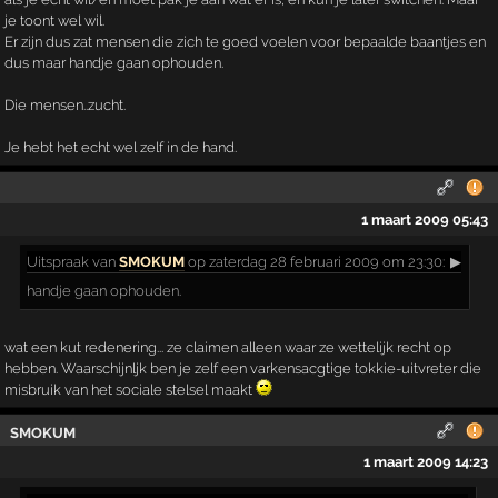
je toont wel wil.
Er zijn dus zat mensen die zich te goed voelen voor bepaalde baantjes en
dus maar handje gaan ophouden.
Die mensen..zucht.
Je hebt het echt wel zelf in de hand.
1 maart 2009 05:43
Uitspraak
van
SMOKUM
op zaterdag 28 februari 2009 om 23:30:
▶
handje gaan ophouden.
wat een kut redenering... ze claimen alleen waar ze wettelijk recht op
hebben. Waarschijnljk ben je zelf een varkensacgtige tokkie-uitvreter die
misbruik van het sociale stelsel maakt
SMOKUM
1 maart 2009 14:23