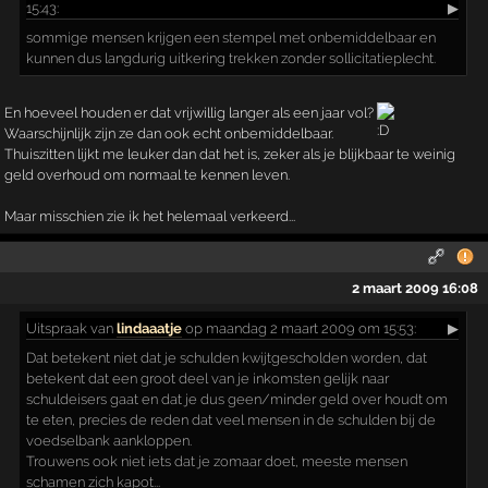
15:43:
▶
sommige mensen krijgen een stempel met onbemiddelbaar en
kunnen dus langdurig uitkering trekken zonder sollicitatieplecht.
En hoeveel houden er dat vrijwillig langer als een jaar vol?
Waarschijnlijk zijn ze dan ook echt onbemiddelbaar.
Thuiszitten lijkt me leuker dan dat het is, zeker als je blijkbaar te weinig
geld overhoud om normaal te kennen leven.
Maar misschien zie ik het helemaal verkeerd...
2 maart 2009 16:08
Uitspraak
van
lindaaatje
op maandag 2 maart 2009 om 15:53:
▶
Dat betekent niet dat je schulden kwijtgescholden worden, dat
betekent dat een groot deel van je inkomsten gelijk naar
schuldeisers gaat en dat je dus geen/minder geld over houdt om
te eten, precies de reden dat veel mensen in de schulden bij de
voedselbank aankloppen.
Trouwens ook niet iets dat je zomaar doet, meeste mensen
schamen zich kapot...