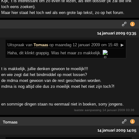
Kijk, 't is interessant om zo even te lezen, als een dossier (ik zal die link
toch eens zoeken).
Maar hier staat het toch wel als een grote lap tekst, zo op het forum.
14 januari 2009 03:35
Uitspraak
van
Tomaas
op maandag 12 januari 2009 om 15:48:
▶
Haha, dit klinkt grappig. Was het maar zo makkelijk.
t is makkelijk, jullie denken gewoon te moeilijk!!!
en wie zegt dat het bindmiddel op moet lossen?
de mdma moet gewoon van de rest gescheiden worden.
mdma is nog altijd olie dus zo moeilijk moet het niet zijn toch?!
en sommige dingen staan nu eenmaal niet in boeken, sorry jongens.
laatste aanpassing
14 januari 2009 03:36
Tomaas
14 januari 2009 14:05