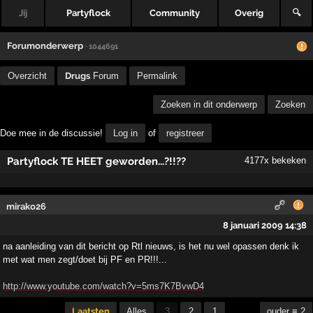
Jij
Partyflock
Community
Overig
🔍
Forumonderwerp
· 1044691
Overzicht
Drugs
Forum
Permalink
Zoeken in dit onderwerp
Zoeken
Doe mee in de discussie!
Log in
of
registreer
Partyflock TE HEET geworden...?!!??
4177x bekeken
mirako26
8 januari 2009 14:38
na aanleiding van dit bericht op Rtl nieuws, is het nu wel opassen denk ik
met wat men zegt/doet bij PF en PR!!!...
http://www.youtube.com/watch?v=5ms7K7BvwD4
Laatsten
Alles
3
2
1
ouder ≡ 2