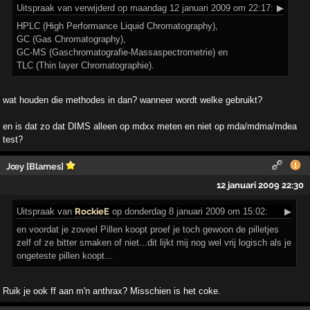
Uitspraak
van verwijderd op maandag 12 januari 2009 om 22:17:
▶
HPLC (High Performance Liquid Chromatography),
GC (Gas Chromatography),
GC-MS (Gaschromatografie-Massaspectrometrie) en
TLC (Thin layer Chromatographie).
wat houden die methodes in dan? wanneer wordt welke gebruikt?
en is dat zo dat DIMS alleen op mdxx meten en niet op mda/mdma/mdea
test?
Jœy [Blames]
12 januari 2009 22:30
Uitspraak
van
RockieE
op donderdag 8 januari 2009 om 15:02:
▶
en voordat je zoveel Pillen koopt proef je toch gewoon de pilletjes
zelf of ze bitter smaken of niet...dit lijkt mij nog wel vrij logisch als je
ongeteste pillen koopt...
Ruik je ook ff aan m'n anthrax? Misschien is het coke.