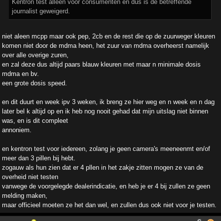
Kentron test alleen voor consumenten en dus is de betreffende
journalist geweigerd.
niet aleen mcpp maar ook pep, 2cb en de rest die op de zuurweger kleuren
komen niet door de mdma heen, het zuur van mdma overheerst namelijk
over alle overige zuren,
en zal deze dus altijd paars blauw kleuren met maar n minimale dosis
mdma en bv.
een grote dosis speed.
en dit duurt en week ipv 3 weken, ik breng ze hier weg en n week en n dag
later bel k altijd op en ik heb nog nooit gehad dat mijn uitslag niet binnen
was, en is dit compleet
annoniem.
en kentron test voor iedereen, zolang je geen camera's meeneenmt en/of
meer dan 3 pillen bij hebt.
zogauw als hun zien dat er 4 pllen in het zakje zitten mogen ze van de
overheid niet testen
vanwege de voorgelegde dealerindicatie, en heb je er 4 bij zullen ze geen
melding maken,
maar officieel moeten ze het dan wel, en zullen dus ook niet voor je testen.