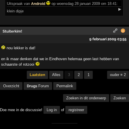
Uitspraak
van
Android
op woensdag 28 januari 2009 om 18:41:
▶
klein dipje
Stuiterkim!
9 februari 2009 03:55
nou lekker is dat!
en ik maar denken dat we in Eindhoven helemaa geen last hebben van
schaarste of rotzooi
Laatsten
Alles
3
2
1
ouder ≡ 2
Overzicht
Drugs
Forum
Permalink
Zoeken in dit onderwerp
Zoeken
Doe mee in de discussie!
Log in
of
registreer