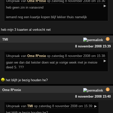
Uitspraak
van
Ome R*nnie
op zaterdag 8 november 2008 om 15:36:
▶
heb geen zin in vanavond
iemand nog een kaartje kopen blijf lekker thuis namelijk
heb mijn 3 kaarten al verkocht net
TMI
8 november 2008 15:39
Uitspraak
van
Ome R*nnie
op zaterdag 8 november 2008 om 15:38:
▶
gaan we dan dat twister doen wat je vorige week met je meisie
deed S. ???
het blijft je bezig houden he?
Ome R*nnie
8 november 2008 15:40
Uitspraak
van
TMI
op zaterdag 8 november 2008 om 15:39:
▶
het blijft je bezig houden he?