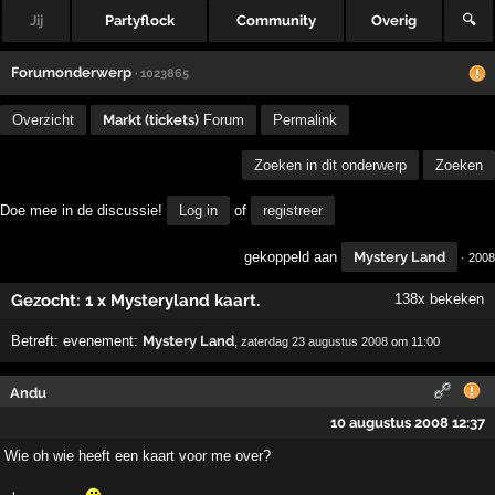
Jij
Partyflock
Community
Overig
🔍
Forumonderwerp
· 1023865
Overzicht
Markt (tickets)
Forum
Permalink
Zoeken in dit onderwerp
Zoeken
Doe mee in de discussie!
Log in
of
registreer
gekoppeld aan
Mystery Land
· 2008
Gezocht: 1 x Mysteryland kaart.
138x bekeken
Betreft:
evenement:
Mystery Land
,
zaterdag 23 augustus 2008
om 11:00
Andu
10 augustus 2008 12:37
Wie oh wie heeft een kaart voor me over?