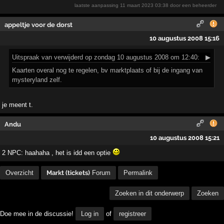
laatste aanpassing
11 maart 2023 03:38
door een beheerder
appeltje voor de dorst
10 augustus 2008 15:16
Uitspraak
van verwijderd op zondag 10 augustus 2008 om 12:40:
▶
Kaarten overal nog te regelen, bv marktplaats of bij de ingang van
mysteryland zelf.
je meent t.
Andu
10 augustus 2008 15:21
2 NPC: haahaha , het is idd een optie
Overzicht
Markt (tickets)
Forum
Permalink
Zoeken in dit onderwerp
Zoeken
Doe mee in de discussie!
Log in
of
registreer