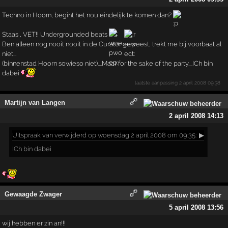
Techno in Hoorn, begint het nou eindelijk te komen dan?
Staas , VET!! Undergrounded beats
Ben alleen nog nooit nooit in de Curator geweest, trekt me bij voorbaat al
niet...
(binnenstad Hoorn sowieso niet)....Maar for the sake of the party....ICh bin
dabei
laatste aanpassing
2 april 2008 09:38
Martijn van Langen
2 april 2008 14:13
Uitspraak
van verwijderd op woensdag 2 april 2008 om 09:35:
▶
ICh bin dabei
Gewaagde Zwager
5 april 2008 13:56
wij hebben er zin an!!!