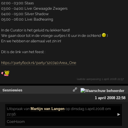
02:00 - 03:00: Staas
03:00 - 04:00: Live: Gewaagde Zwagers
04:00 - 05:00: Silver Shadow
05:00 - 06:00: Live: Badhearing
In de Curator is het geluid nu lekker hard!
We gaan door tot in de vroege uurtjes ( 6 uur in de ochtend
)
En we hebben er allemaal vet zin in!
Dit is de link van het feest :
https://partyflock.nl/party/120740:Area_One
laatste aanpassing
1 april 2008 22:57
tiesniewies
1 april 2008 22:58
Uitspraak
van
Martijn van Langen
op dinsdag 1 april 2008 om
22:56:
▶
CoeHoorn