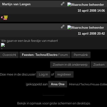
Martijn van Langen
10 april 2008 14:06
11 april 2008 20:42
We gaan er een leuk feestje van maken!
Overzicht
Feesten: Techno/Electro
Forum
Permalink
Zoeken in dit onderwerp
Zoeken
Doe mee in de discussie!
Log in
of
registreer
gekoppeld aan
Area One
· Minimal//Techno//House-Editie
Bekijk in opmaak voor grote schermen en desktops