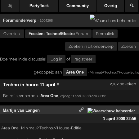
Jij
Partyflock
Community
Overig
🔍
Forumonderwerp
· 1004208
Overzicht
Feesten: Techno/Electro
Forum
Permalink
Zoeken in dit onderwerp
Zoeken
Doe mee in de discussie!
Log in
of
registreer
gekoppeld aan
Area One
· Minimal//Techno//House-Editie
270x bekeken
Techno in hoorn 11 april !!
Betreft:
evenement:
Area One
,
vrijdag 11 april 2008
om 22:00
Martijn van Langen
1 april 2008 22:56
Area One · Minimal//Techno//House-Editie