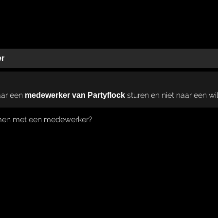
er
naar een
sturen en niet naar een will
medewerker van Partyflock
nemen met een medewerker?