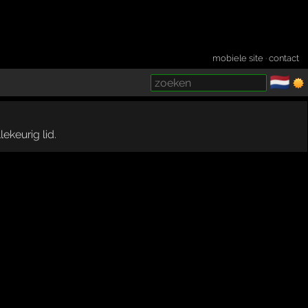
mobiele site
·
contact
🇳🇱
­
ekeurig lid.