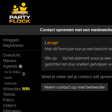
Contact opnemen met een medewerk
Inloggen
Let op!
Registreren
Met dit formulier kun je een bericht 
Overzicht
Klik op
bij het element waar je een 
Nieuws
gerichter (en dus sneller) geholpen 
Agenda
nu & straks
Weet je zeker dat je contact wilt op
kaart
festivals
Winacties
WIN
Trends
Foto's
Video's
Interviews