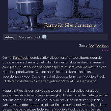
Artiest
Maggie's Flock
Genre:
folk
,
folk rock
rock
Op het
Partyflock
hoofdkwartier vliegen er af en toe albums door de
bus, die we niet kennen, niet willen kennen of albums die ons vreemd
aankijken. Genres buiten het dancespectrum, iets waar we niet vies van
zijn. Het spreekwoord 'Wat de boer niet kent..' komt niet in ons
woordenboek voor. Daarom niet het debuutalbum van Maggie's Flock
uit de regio Arnhem/Nijmegen getiteld 'Party At The Cemetery.'
Maggie's Flock is een zeskoppig tellend muzikaal collectief uit de
eerder genoemde regio en is eigenlijk ontstaan na het ter ziele gaan van
het Arnhemse 'Celtic Folk Stac Polly' in 2017. Nadien steken vijf leden
van deze bandde koppen bij elkaar. Enkele personeelswisselingen later,
bestaat de band uit zes leden en is Maggie's Flock geboren. De naam