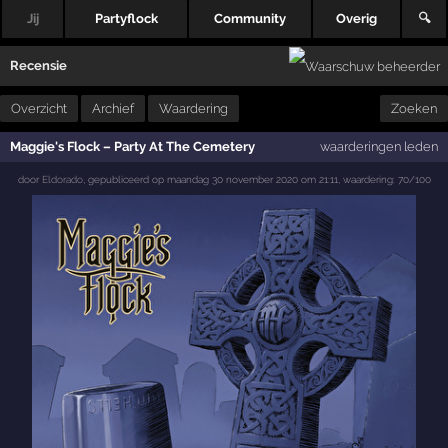
Jij
Partyflock
Community
Overig
🔍
Recensie
Overzicht
Archief
Waardering
Zoeken
Maggie's Flock – Party At The Cemetery
waarderingen leden
door
Eldorado
,
gepubliceerd op
maandag 30 november 2020 om 21:11
,
waardering:
70
/
100