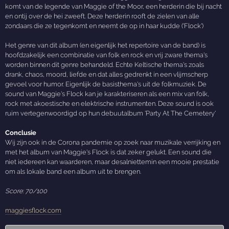
komt van de legende van Maggie of the Moor, een herderin die bij nacht
en ontij over de hei zweeft. Deze herderin rooft de zielen van alle
zondaars die ze tegenkomt en neemt de op in haar kudde ('Flock')
Het genre van dit album (en eigenlijk het repertoire van de band) is
hoofdzakelijk een combinatie van folk en rock en vrij zware thema's
worden binnen dit genre behandeld. Echte Keltische thema's zoals
drank, chaos, moord, liefde en dat alles gedrenkt in een vlijmscherp
gevoel voor humor. Eigenlijk de basisthema's uit de folkmuziek. De
sound van Maggie's Flock kan je karakteriseren als een mix van folk,
rock met akoestische en elektrische instrumenten. Deze sound is ook
ruim vertegenwoordigd op hun debuutalbum 'Party At The Cemetery'
Conclusie
Wij zijn ook in de Corona pandemie op zoek naar muzikale verrijking en
met het album van Maggie's Flock is dat zeker gelukt. Een sound die
niet iedereen kan waarderen, maar desalniettemin een mooie prestatie
om als lokale band een album uit te brengen.
Score: 70/100
maggiesflock.com