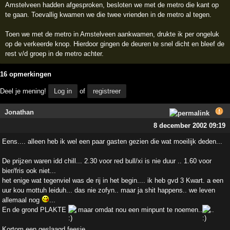
Amstelveen hadden afgesproken, besloten we met de metro die kant op
te gaan. Toevallig kwamen we die twee vrienden in de metro al tegen.
Toen we met de metro in Amstelveen aankwamen, drukte ik per ongeluk
op de verkeerde knop. Hierdoor gingen de deuren te snel dicht en bleef de
rest v/d groep in de metro achter.
16 opmerkingen
Deel je mening!
Log in
of
registreer
Jonathan
8 december 2002 09:19
Eens.... alleen heb ik wel een paar gasten gezien die wat moeilijk deden...
De prijzen waren idd chill... 2.30 voor red bull/xi is nie duur .. 1.60 voor
bier/fris ook niet...
het enige wat tegenviel was de rij in het begin.... ik heb gvd 3 Kwart. a een
uur kou mottuh leiduh... das nie zofyn.. maar ja shit happens.. we leven
allemaal nog
...
En de grond PLAKTE
maar omdat nou een minpunt te noemen..
..
Kortom een geslaagd feesie