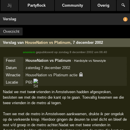
Jij
Partyflock
Community
Overig
🔍
Verslag
Overzicht
Verslag van
HouseNation vs Platinum
, 7 december 2002
anoniem
gepubliceerd op
zondag 8 december 2002 om 06:40
Feest
HouseNation vs Platinum
· Hardstyle vs Newstyle
Datum
zaterdag 7 december 2002
Winactie
HouseNation vs Platinum actie
Locatie
P60
Nadat we met twee vrienden in Amstelveen hadden afgesproken,
besloten we met de metro die kant op te gaan. Toevallig kwamen we die
twee vrienden in de metro al tegen.
Toen we met de metro in Amstelveen aankwamen, drukte ik per ongeluk
op de verkeerde knop. Hierdoor gingen de deuren te snel dicht en bleef de
rest v/d groep in de metro achter.Nadat we met twee vrienden in