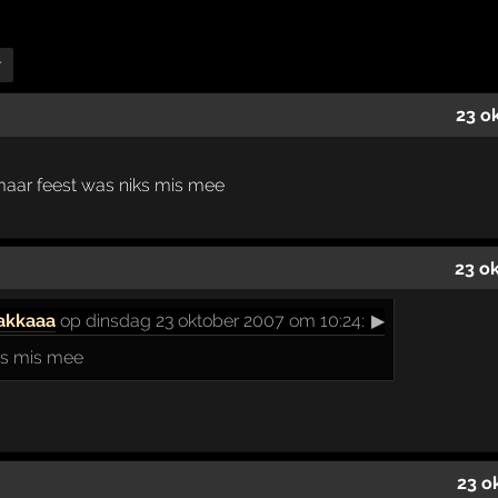
r
23 o
 maar feest was niks mis mee
23 o
akkaaa
op dinsdag 23 oktober 2007 om 10:24:
▶
ks mis mee
23 o