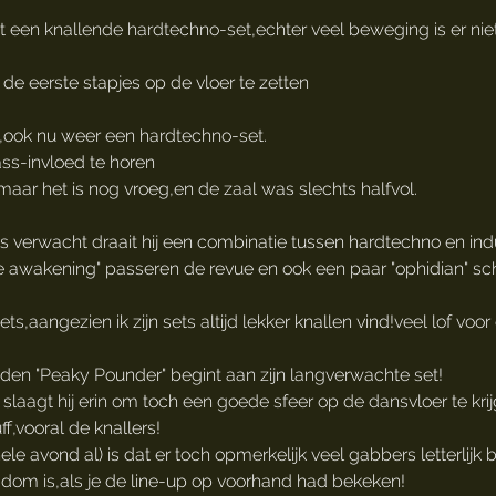
et een knallende hardtechno-set,echter veel beweging is er niet
de eerste stapjes op de vloer te zetten
n,ook nu weer een hardtechno-set.
ss-invloed te horen
,maar het is nog vroeg,en de zaal was slechts halfvol.
ls verwacht draait hij een combinatie tussen hardtechno en indu
e awakening" passeren de revue en ook een paar "ophidian" sch
ts,aangezien ik zijn sets altijd lekker knallen vind!veel lof voo
den "Peaky Pounder" begint aan zijn langverwachte set!
slaagt hij erin om toch een goede sfeer op de dansvloer te krijge
f,vooral de knallers!
le avond al) is dat er toch opmerkelijk veel gabbers letterlijk
 dom is,als je de line-up op voorhand had bekeken!