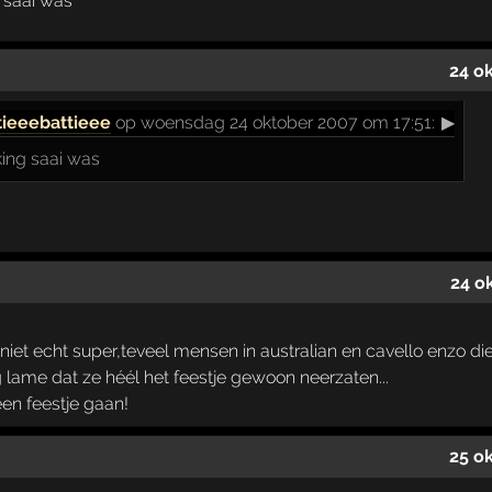
g saai was
24 o
tieeebattieee
op woensdag 24 oktober 2007 om 17:51:
▶
cking saai was
24 o
 niet echt super,teveel mensen in australian en cavello enzo 
 lame dat ze héél het feestje gewoon neerzaten...
een feestje gaan!
25 o