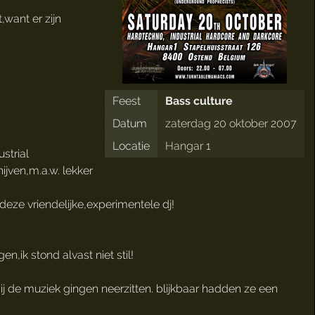
,want er zijn
Feest
Bass culture
Datum
zaterdag 20 oktober 2007
Locatie
Hangar 1
strial
ijven,m.a.w. lekker
r deze vriendelijke,experimentele dj!
n,ik stond alvast niet stil!
 bij de muziek gingen neerzitten. blijkbaar hadden ze een