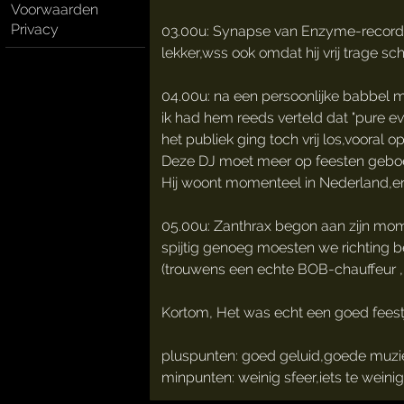
Voorwaarden
Privacy
03.00u: Synapse van Enzyme-records b
lekker,wss ook omdat hij vrij trage sch
04.00u: na een persoonlijke babbel met
ik had hem reeds verteld dat "pure evi
het publiek ging toch vrij los,vooral o
Deze DJ moet meer op feesten gebo
Hij woont momenteel in Nederland,en h
05.00u: Zanthrax begon aan zijn mome
spijtig genoeg moesten we richting 
(trouwens een echte BOB-chauffeur ,
Kortom, Het was echt een goed feest
pluspunten: goed geluid,goede muzi
minpunten: weinig sfeer,iets te weinig