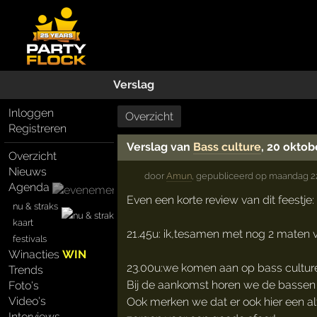
Verslag
Inloggen
Overzicht
Registreren
Verslag van
Bass culture
, 20 oktob
Overzicht
Nieuws
door
Amun
,
gepubliceerd op
maandag 22
Agenda
Even een korte review van dit feestje:
nu & straks
kaart
21.45u: ik,tesamen met nog 2 maten v
festivals
Winacties
WIN
23.00u:we komen aan op bass culture
Trends
Bij de aankomst horen we de bassen a
Foto's
Video's
Ook merken we dat er ook hier een alt
Interviews