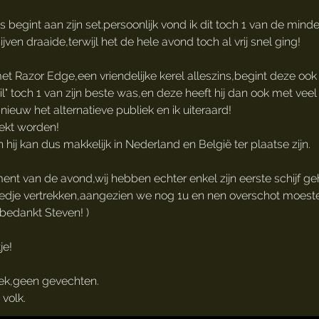
egint aan zijn set.persoonlijk vond ik dit toch 1 van de min
ijven draaide,terwijl het de hele avond toch al vrij snel ging!
 Razor Edge,een vriendelijke kerel alleszins,begint deze ook aa
l" toch 1 van zijn beste was,en deze heeft hij dan ook met veel
pnieuw het alternatieve publiek en ik uiteraard!
ekt worden!
ij kan dus makkelijk in Nederland en België ter plaatse zijn.
nt van de avond,wij hebben echter enkel zijn eerste schijf g
bedje vertrekken,aangezien we nog 1u en nen overschot moeste
bedankt Steven! )
je!
ek,geen gevechten.
 volk.