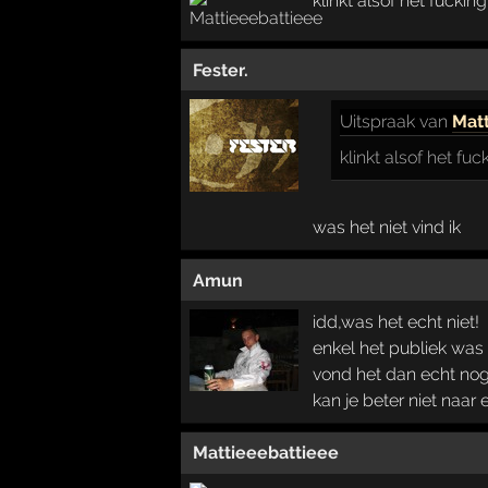
klinkt alsof het fuckin
Fester.
Uitspraak
van
Mat
klinkt alsof het fu
was het niet vind ik
Amun
idd,was het echt niet!
enkel het publiek was
vond het dan echt nog
kan je beter niet naar 
Mattieeebattieee