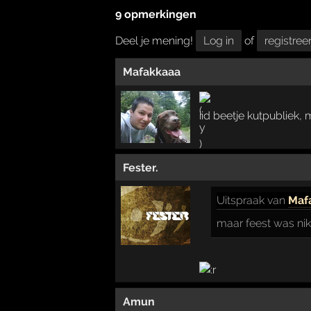
9 opmerkingen
Deel je mening!
Log in
of
registree
Mafakkaaa
iid beetje kutpubliek,
Fester.
Uitspraak
van
Maf
maar feest was ni
Amun