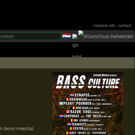
mobiele site
·
contact
🇳🇱
­
ien deze meestal