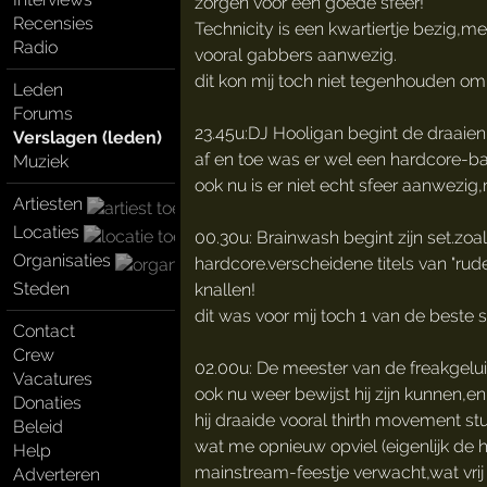
zorgen voor een goede sfeer!
Recensies
Technicity is een kwartiertje bezig,m
Radio
vooral gabbers aanwezig.
dit kon mij toch niet tegenhouden om 
Leden
Forums
23.45u:DJ Hooligan begint de draaie
Verslagen (leden)
af en toe was er wel een hardcore-ba
Muziek
ook nu is er niet echt sfeer aanwezig
Artiesten
Locaties
00.30u: Brainwash begint zijn set.zoa
Organisaties
hardcore.verscheidene titels van "rud
Steden
knallen!
dit was voor mij toch 1 van de beste se
Contact
Crew
02.00u: De meester van de freakgelui
Vacatures
ook nu weer bewijst hij zijn kunnen,en 
Donaties
hij draaide vooral thirth movement stuf
Beleid
wat me opnieuw opviel (eigenlijk de he
Help
mainstream-feestje verwacht,wat vrij
Adverteren