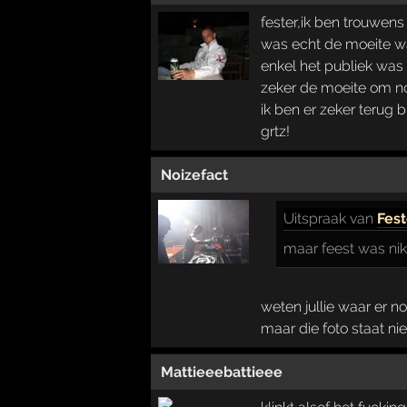
fester,ik ben trouwens
was echt de moeite 
enkel het publiek was 
zeker de moeite om n
ik ben er zeker terug b
grtz!
Noizefact
Uitspraak
van
Fest
maar feest was ni
weten jullie waar er 
maar die foto staat ni
Mattieeebattieee