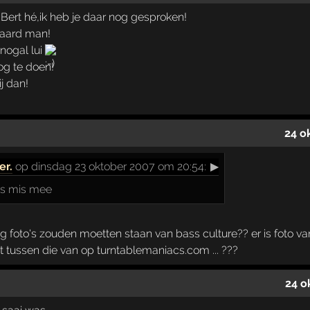
 Bert hé,ik heb je daar nog gesproken!
waard man!
nogal lui
og te doen!
ij dan!
24 o
er.
op dinsdag 23 oktober 2007 om 20:54:
▶
ks mis mee
nog foto's zouden moetten staan van bass culture?? er is foto
et tussen die van op turntablemaniacs.com ... ???
24 o