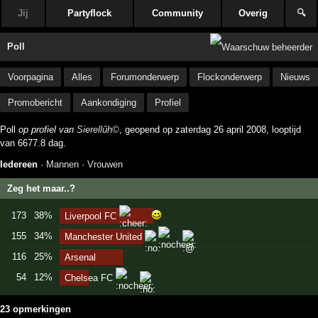
Jij
Partyflock
Community
Overig
🔍
Poll
Voorpagina
Alles
Forumonderwerp
Flockonderwerp
Nieuws
Promobericht
Aankondiging
Profiel
Poll
op profiel van
Sierellûh©
, geopend op zaterdag 26 april 2008, looptijd
van 6677.8 dag.
Iedereen
·
Mannen
·
Vrouwen
Zeg het maar..?
173
38%
Liverpool FC
155
34%
Manchester United
116
25%
Arsenal
54
12%
Chelsea FC
23 opmerkingen