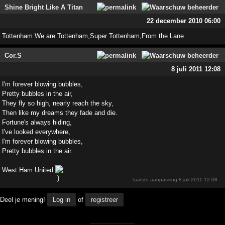
Shine Bright Like A Titan
22 december 2010 06:00
Tottenham We are Tottenham,Super Tottenham,From the Lane
Cor.S
8 juli 2011 12:08
I'm forever blowing bubbles,
Pretty bubbles in the air,
They fly so high, nearly reach the sky,
Then like my dreams they fade and die.
Fortune's always hiding,
I've looked everywhere,
I'm forever blowing bubbles,
Pretty bubbles in the air.
West Ham United
laatste aanpassing
8 juli 2011 12:08
Deel je mening!
Log in
of
registreer