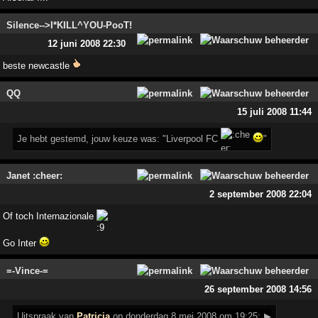
Silence-->I*KILL^YOU-PooT!
12 juni 2008 22:30
beste newcastle
QQ
15 juli 2008 11:44
Je hebt gestemd, jouw keuze was: "Liverpool FC
"
Janet :cheer:
2 september 2008 22:04
Of toch Internazionale
Go Inter
=-Vince-=
26 september 2008 14:56
Uitspraak
van
Patricia
op donderdag 8 mei 2008 om 19:25:
▶