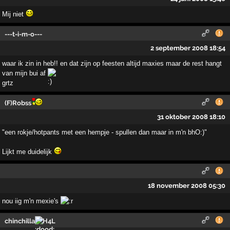
Mij niet
---t-i-m-o---
2 september 2008 18:54
waar ik zin in heb!! en dat zijn op feesten altijd maxies maar de rest hangt
van mijn bui af
grtz
(F)Robss
31 oktober 2008 18:10
"een rokje/hotpants met een hempje - spullen dan maar in m'n bhO:)"
Lijkt me duidelijk
18 november 2008 05:30
nou iig m'n mexie's
chinchilla
H4L