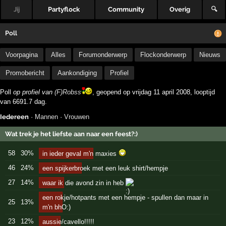
Jij
Partyflock
Community
Overig
🔍
Poll
Voorpagina
Alles
Forumonderwerp
Flockonderwerp
Nieuws
Promobericht
Aankondiging
Profiel
Poll
op profiel van
(F)Robss
, geopend op vrijdag 11 april 2008, looptijd
van 6691.7 dag.
Iedereen
·
Mannen
·
Vrouwen
Wat trek je het liefste aan naar een feest?:)
58
30%
in ieder geval m'n maxies
46
24%
een spijkerbroek met een leuk shirt/hempje
27
14%
waar ik die avond zin in heb
een rokje/hotpants met een hempje - spullen dan maar in
25
13%
m'n bhO:)
23
12%
aussie/cavello!!!!!