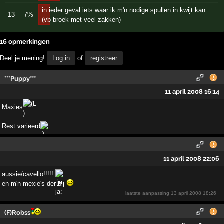
in ieder geval iets waar ik m'n nodige spullen in kwijt kan
13
7%
(vb broek met veel zakken)
16 opmerkingen
Deel je mening!
Log in
of
registreer
***Puppy***
11 april 2008 16:14
Maxies
Rest varieerd
11 april 2008 22:06
aussie/cavello!!!!!
en m'n mexie's der bij
laatste aanpassing
13 april 2008 18:26
(F)Robss