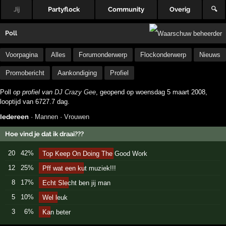
Jij
Partyflock
Community
Overig
🔍
Poll
Voorpagina
Alles
Forumonderwerp
Flockonderwerp
Nieuws
Promobericht
Aankondiging
Profiel
Poll
op profiel van
DJ Crazy Gee
, geopend op woensdag 5 maart 2008,
looptijd van 6727.7 dag.
Iedereen
·
Mannen
·
Vrouwen
Hoe vind je dat ik draai???
20
42%
Top Keep On Doing The Good Work
12
25%
Pff wat een kut muziek!!!
8
17%
Echt Slecht ben jij man
5
10%
Wel leuk
3
6%
Kan beter