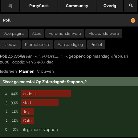
Jij
Partyflock
Community
Overig
🔍
Poll
Voorpagina
Alles
Forumonderwerp
Flockonderwerp
Nieuws
Promobericht
Aankondiging
Profiel
Poll
op profiel van
•»_*_[A]nJss,,!!_*_«•
, geopend op maandag 4 februari
2008, looptijd van 6758.3 dag.
Iedereen
·
Mannen
·
Vrouwen
Waar ga meestal Op Zaterdagn8t Stappen,,?
4
44%
anderss
3
33%
stad
1
11%
Joy
1
11%
Cafe
0
0%
ik ga nooit stappen