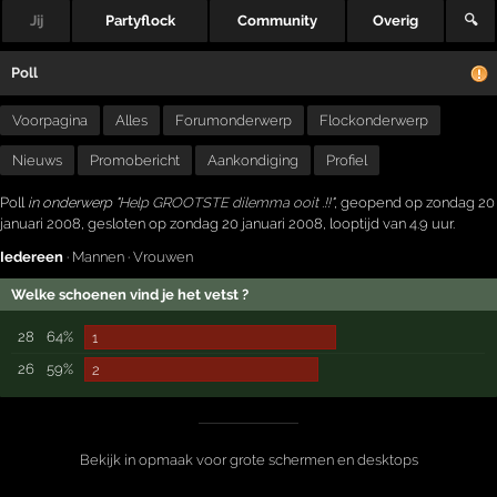
Jij
Partyflock
Community
Overig
🔍
Poll
Voorpagina
Alles
Forumonderwerp
Flockonderwerp
Nieuws
Promobericht
Aankondiging
Profiel
Poll
in onderwerp "
Help GROOTSTE dilemma ooit .!!
"
, geopend op zondag 20
januari 2008, gesloten op zondag 20 januari 2008, looptijd van 4.9 uur.
Iedereen
·
Mannen
·
Vrouwen
Welke schoenen vind je het vetst ?
28
64%
1
26
59%
2
Bekijk in opmaak voor grote schermen en desktops