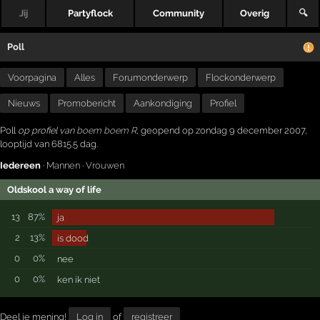
Jij
Partyflock
Community
Overig
🔍
Poll
Voorpagina
Alles
Forumonderwerp
Flockonderwerp
Nieuws
Promobericht
Aankondiging
Profiel
Poll
op profiel van
boem boem R
, geopend op zondag 9 december 2007,
looptijd van 6815.5 dag.
Iedereen
·
Mannen
·
Vrouwen
Oldskool a way of life
13
87%
ja
2
13%
is dood
0
0%
nee
0
0%
ken ik niet
Deel je mening!
Log in
of
registreer