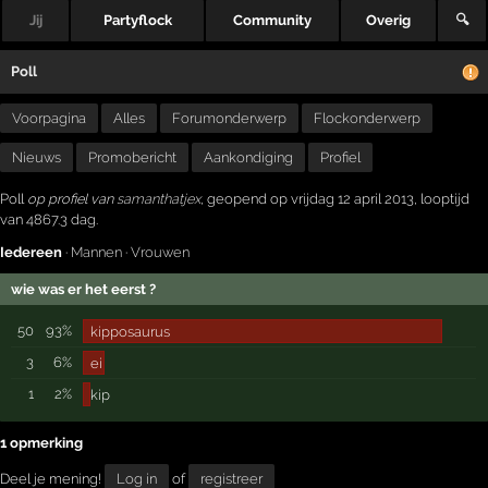
Jij
Partyflock
Community
Overig
🔍
Poll
Voorpagina
Alles
Forumonderwerp
Flockonderwerp
Nieuws
Promobericht
Aankondiging
Profiel
Poll
op profiel van
samanthatjex
, geopend op vrijdag 12 april 2013, looptijd
van 4867.3 dag.
Iedereen
·
Mannen
·
Vrouwen
wie was er het eerst ?
50
93%
kipposaurus
3
6%
ei
1
2%
kip
1 opmerking
Deel je mening!
Log in
of
registreer