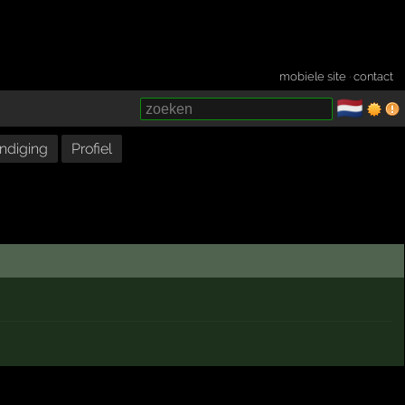
mobiele site
·
contact
🇳🇱
­
ndiging
Profiel