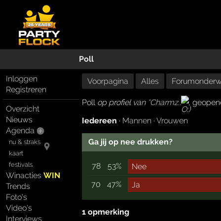
Poll
Inloggen
Voorpagina
Alles
Forumonderw
Registreren
Poll
op profiel van
*Charmz..
, geopend
Overzicht
Nieuws
Iedereen
·
Mannen
·
Vrouwen
Agenda
Ga jij op nee drukken?
nu & straks
kaart
festivals
78
53%
Nee
Winacties
WIN
70
47%
Ja
Trends
Foto's
Video's
1 opmerking
Interviews