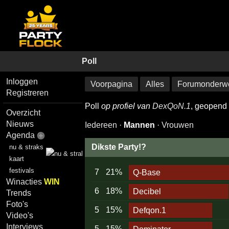
Poll
Inloggen
Voorpagina
Alles
Forumonderw
Registreren
Poll
op profiel van
DexQoN.1
, geopend 
Overzicht
Nieuws
Iedereen
·
Mannen
·
Vrouwen
Agenda
Dikste Party!?
nu & straks
kaart
festivals
7
21%
Q-Base
Winacties
WIN
6
18%
Decibel
Trends
Foto's
5
15%
Defqon.1
Video's
Interviews
5
15%