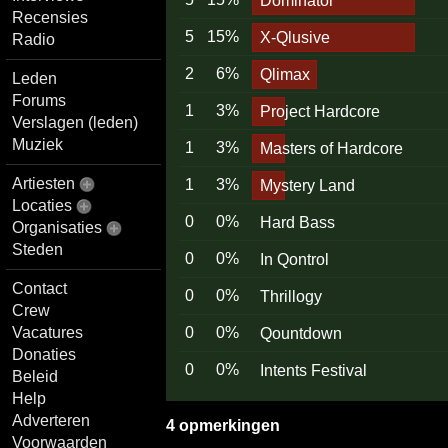
Dominator
Recensies
5
15%
X-Qlusive
Radio
2
6%
Qlimax
Leden
Forums
1
3%
Project Hardcore
Verslagen (leden)
Muziek
1
3%
Masters of Hardcore
Artiesten
1
3%
Mystery Land
Locaties
0
0%
Hard Bass
Organisaties
Steden
0
0%
In Qontrol
Contact
0
0%
Thrillogy
Crew
Vacatures
0
0%
Qountdown
Donaties
0
0%
Intents Festival
Beleid
Help
Adverteren
4 opmerkingen
Voorwaarden