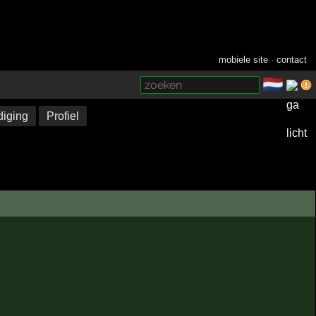
mobiele site
·
contact
🇳🇱
­
iging
Profiel