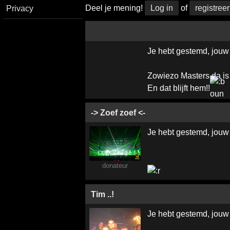
Deel je mening!
Log in
of
registreer
Privacy
Je hebt gestemd, jouw
Zowiezo Masters da is
En dat blijft hem!!
-> Zoef zoef <-
Je hebt gestemd, jouw
donateur
Tim ..!
Je hebt gestemd, jouw