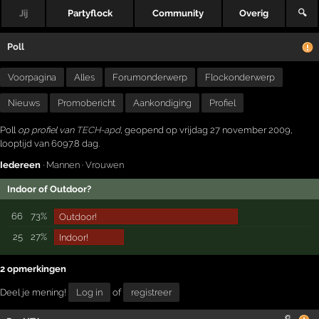
Jij
Partyflock
Community
Overig
🔍
Poll
Voorpagina
Alles
Forumonderwerp
Flockonderwerp
Nieuws
Promobericht
Aankondiging
Profiel
Poll
op profiel van
TECH-apd
, geopend op vrijdag 27 november 2009,
looptijd van 6097.8 dag.
Iedereen
·
Mannen
·
Vrouwen
Indoor of Outdoor?
66
73%
Outdoor!
25
27%
Indoor!
2 opmerkingen
Deel je mening!
Log in
of
registreer