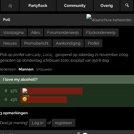
Jij
Partyflock
Community
Overig
🔍
Poll
Voorpagina
Alles
Forumonderwerp
Flockonderwerp
Nieuws
Promobericht
Aankondiging
Profiel
Poll
op profiel van
Lady_Loca_
, geopend op zaterdag 21 november 2009,
gesloten op donderdag 4 februari 2010, looptijd van 150.8 dag.
Iedereen
·
Mannen
·
Vrouwen
I love my alcohol!?
8
57%
6
43%
3 opmerkingen
Deel je mening!
Log in
of
registreer