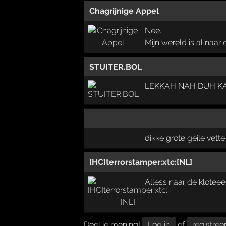
Chagrijnige Appel
Nee.
Mijn wereld is al naar 
STUITER.BOL
LEKKAH NAH DUH KANK
dikke grote geile vette
[HC]terrorstamper:xtc:[NL]
Alless naar de klotee
Deel je mening!
Log in
of
registree