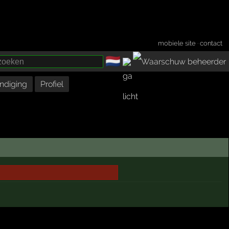
mobiele site
·
contact
🇳🇱
­
ndiging
Profiel