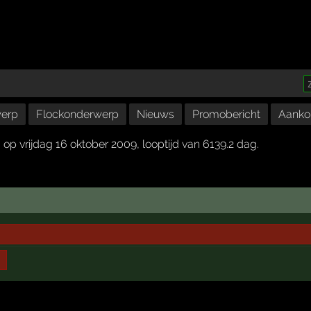
erp
Flockonderwerp
Nieuws
Promobericht
Aanko
op vrijdag 16 oktober 2009, looptijd van 6139.2 dag.