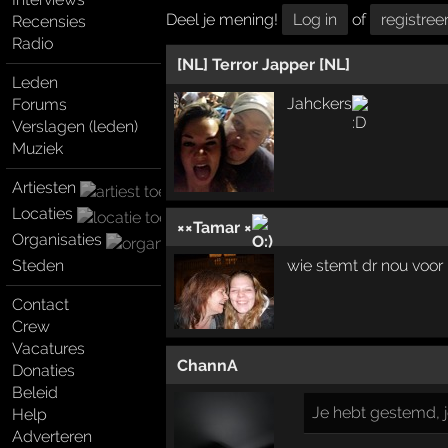
Deel je mening!
Log in
of
registree
Recensies
Radio
[NL] Terror Japper [NL]
Leden
Jahckers
Forums
Verslagen (leden)
Muziek
Artiesten
Locaties
××Tamar ×
Organisaties
Steden
wie stemt dr nou voor
Contact
Crew
Vacatures
ChannA
Donaties
Beleid
Je hebt gestemd, j
Help
Adverteren