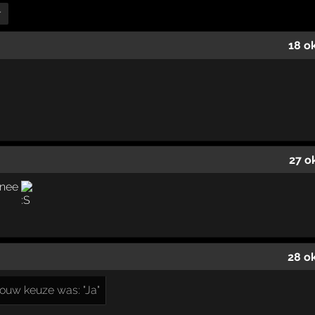
r
18 o
27 o
 nee
28 o
ouw keuze was: "Ja"