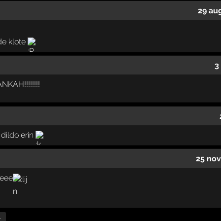
29 au
de klote
3
AH!!!!!!!!
 dildo erin
25 nov
eeee
r