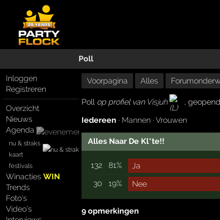
Poll
Inloggen
Voorpagina
Alles
Forumonderw
Registreren
Poll
op profiel van
Visjuh
, geopend 
Overzicht
Nieuws
Iedereen
·
Mannen
·
Vrouwen
Agenda
Alles Naar De Kl*te!!
nu & straks
kaart
132
81%
Ja
festivals
Winacties
WIN
30
19%
Nee
Trends
Foto's
Video's
9 opmerkingen
Interviews