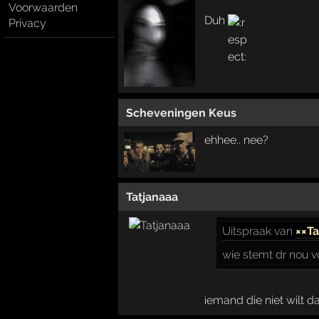
Voorwaarden
Duh
Privacy
Scheveningen Keus
ehhee.. nee?
Tatjanaaa
Uitspraak
van
××T
wie stemt dr nou v
iemand die niet wilt da