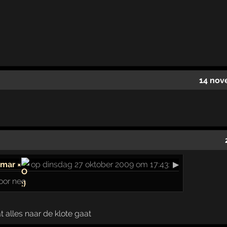
14 nov
amar ×
op dinsdag 27 oktober 2009 om 17:43:
▶
oor nee
t alles naar de klote gaat