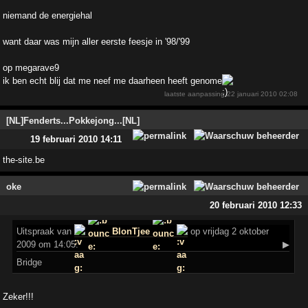
niemand de energiehal
want daar was mijn aller eerste feesje in '98/'99
op megarave9
ik ben echt blij dat me neef me daarheen heeft genome
laatste aanpassing
22 januari 2010 02:08
[NL]Fenderts...Pokkejong...[NL]
19 februari 2010 14:11
the-site.be
oke
20 februari 2010 12:33
Uitspraak
van
BlonTjee
op vrijdag 2 oktober
2009 om 14:05:
▶
Bridge
Zeker!!!