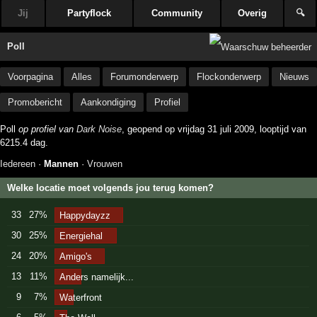
Jij
Partyflock
Community
Overig
🔍
Poll
Voorpagina
Alles
Forumonderwerp
Flockonderwerp
Nieuws
Promobericht
Aankondiging
Profiel
Poll
op profiel van
Dark Noise
, geopend op vrijdag 31 juli 2009, looptijd van
6215.4 dag.
Iedereen
·
Mannen
·
Vrouwen
Welke locatie moet volgends jou terug komen?
33
27%
Happydayzz
30
25%
Energiehal
24
20%
Amigo's
13
11%
Anders namelijk...
9
7%
Waterfront