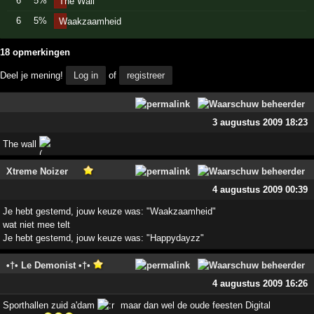
6
5%
The Wall
6
5%
Waakzaamheid
18 opmerkingen
Deel je mening!
Log in
of
registreer
3 augustus 2009 18:23
The wall
Xtreme Noizer
4 augustus 2009 00:39
Je hebt gestemd, jouw keuze was: "Waakzaamheid"
wat niet mee telt
Je hebt gestemd, jouw keuze was: "Happydayzz"
•†• Le Demonist •†•
4 augustus 2009 16:26
Sporthallen zuid a'dam
maar dan wel de oude feesten Digital