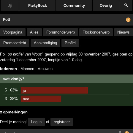
Jij
Partyflock
Community
Overig
🔍
Poll
Voorpagina
Alles
Forumonderwerp
Flockonderwerp
Nieuws
Promobericht
Aankondiging
Profiel
Poll
op profiel van
Wouz'
, geopend op vrijdag 30 november 2007, gesloten op
zaterdag 1 december 2007, looptijd van 1.0 dag.
Iedereen
·
Mannen
·
Vrouwen
wat vind jy?
5
63%
ja
3
38%
nee
2 opmerkingen
Deel je mening!
Log in
of
registreer