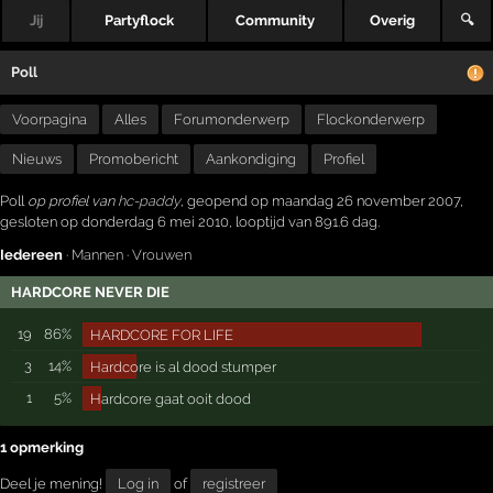
Jij
Partyflock
Community
Overig
🔍
Poll
Voorpagina
Alles
Forumonderwerp
Flockonderwerp
Nieuws
Promobericht
Aankondiging
Profiel
Poll
op profiel van
hc-paddy
, geopend op maandag 26 november 2007,
gesloten op donderdag 6 mei 2010, looptijd van 891.6 dag.
Iedereen
·
Mannen
·
Vrouwen
HARDCORE NEVER DIE
19
86%
HARDCORE FOR LIFE
3
14%
Hardcore is al dood stumper
1
5%
Hardcore gaat ooit dood
1 opmerking
Deel je mening!
Log in
of
registreer