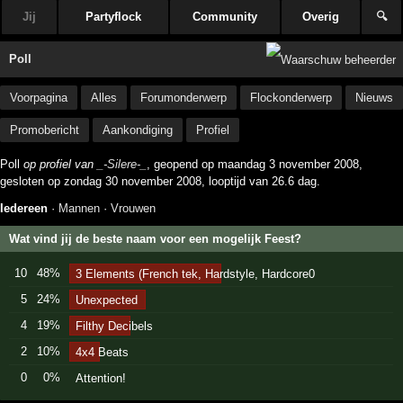
Jij
Partyflock
Community
Overig
🔍
Poll
Voorpagina
Alles
Forumonderwerp
Flockonderwerp
Nieuws
Promobericht
Aankondiging
Profiel
Poll
op profiel van
_-Silere-_
, geopend op maandag 3 november 2008,
gesloten op zondag 30 november 2008, looptijd van 26.6 dag.
Iedereen
·
Mannen
·
Vrouwen
Wat vind jij de beste naam voor een mogelijk Feest?
10
48%
3 Elements (French tek, Hardstyle, Hardcore0
5
24%
Unexpected
4
19%
Filthy Decibels
2
10%
4x4 Beats
0
0%
Attention!