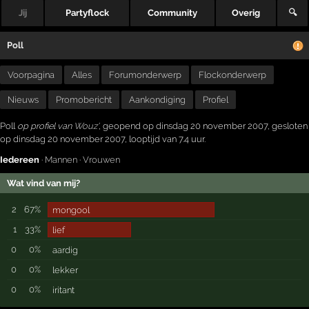
Jij
Partyflock
Community
Overig
🔍
Poll
Voorpagina
Alles
Forumonderwerp
Flockonderwerp
Nieuws
Promobericht
Aankondiging
Profiel
Poll
op profiel van
Wouz'
, geopend op dinsdag 20 november 2007, gesloten
op dinsdag 20 november 2007, looptijd van 7.4 uur.
Iedereen
·
Mannen
·
Vrouwen
Wat vind van mij?
2
67%
mongool
1
33%
lief
0
0%
aardig
0
0%
lekker
0
0%
iritant