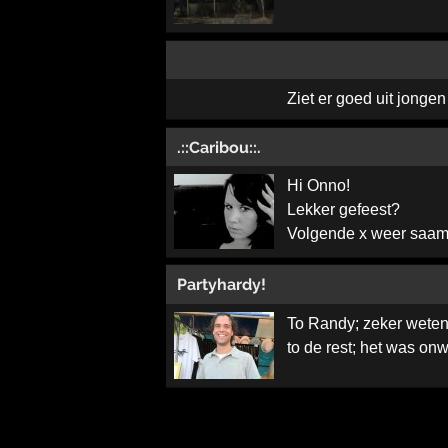
Ziet er goed uit jonge
.::Caribou::.
Hi Onno!
Lekker gefeest?
Volgende x weer saa
Partyhardy!
To Randy; zeker weten
to de rest; het was onw