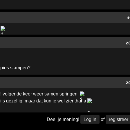
1
n
2
mpies stampen?
2
! volgende keer weer samen springen!
ijs gezellig! maar dat kun je wel zien,haha
Deel je mening!
Log in
of
registreer