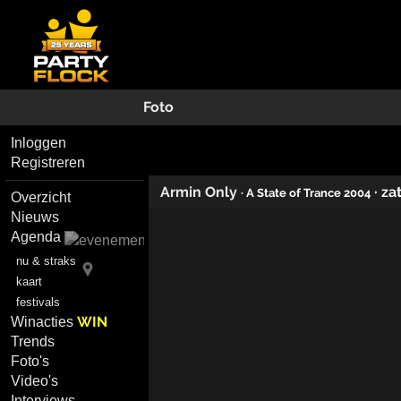
Foto
Inloggen
Registreren
Armin Only
·
za
· A State of Trance 2004
Overzicht
Nieuws
Agenda
nu & straks
kaart
festivals
WIN
Winacties
Trends
Foto's
Video's
Interviews