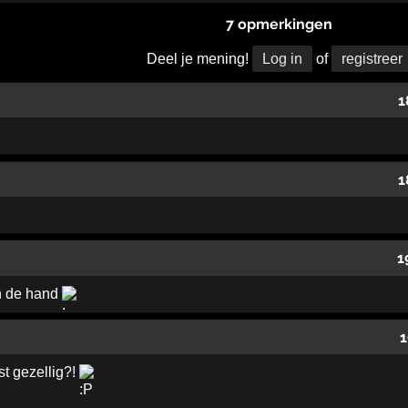
7 opmerkingen
Deel je mening!
Log in
of
registreer
1
1
1
an de hand
1
st gezellig?!