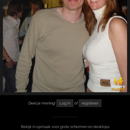
Deel je mening!
Log in
of
registreer
Bekijk in opmaak voor grote schermen en desktops