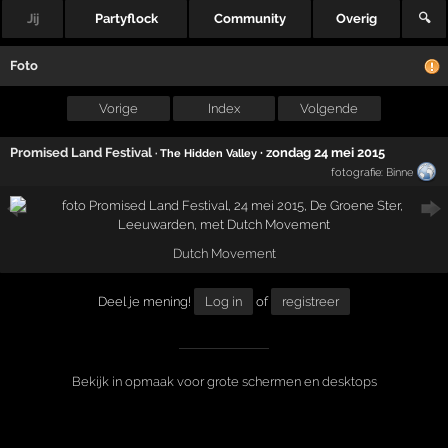
Jij
Partyflock
Community
Overig
🔍
Foto
Vorige
Index
Volgende
Promised Land Festival
·
zondag 24 mei 2015
· The Hidden Valley
fotografie:
Binne
Dutch Movement
Deel je mening!
Log in
of
registreer
Bekijk in opmaak voor grote schermen en desktops