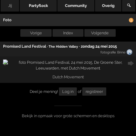
Jij
Partyflock
Community
Overig
🔍
Foto
Vorige
Index
Volgende
Promised Land Festival
·
zondag 24 mei 2015
· The Hidden Valley
fotografie:
Binne
Dutch Movement
Deel je mening!
Log in
of
registreer
Bekijk in opmaak voor grote schermen en desktops