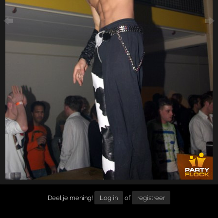
Deel je mening!
Log in
of
registreer