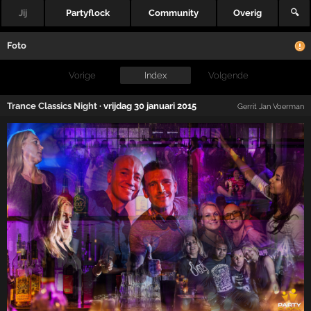
Jij
Partyflock
Community
Overig
🔍
Foto
Vorige
Index
Volgende
Trance Classics Night
·
vrijdag 30 januari 2015
Gerrit Jan Voerman