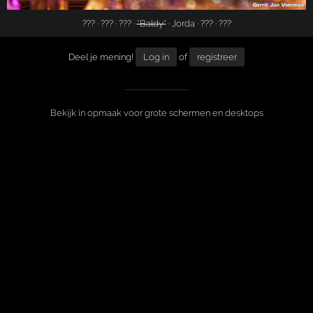
??? · ??? · ??? ·
*Baldy*
·
Jorda
· ??? · ???
Deel je mening!
Log in
of
registreer
Bekijk in opmaak voor grote schermen en desktops