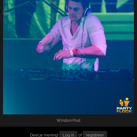
Winston Post
Deel je mening!
Log in
of
registreer