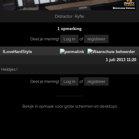
Distractor
·
Ryfle
1 opmerking
Deel je mening!
Log in
of
registreer
ILoveHardStyle
1 juli 2013 11:20
Heldjes !
Deel je mening!
Log in
of
registreer
Bekijk in opmaak voor grote schermen en desktops