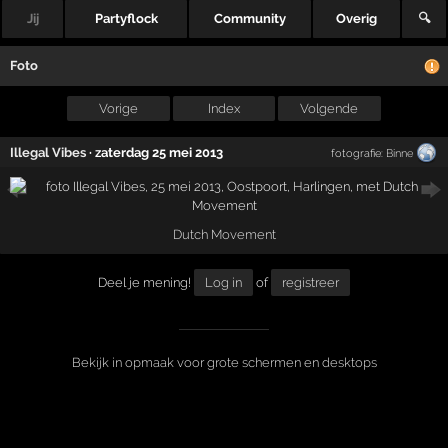
Jij
Partyflock
Community
Overig
🔍
Foto
Vorige
Index
Volgende
Illegal Vibes
·
zaterdag 25 mei 2013
fotografie:
Binne
Dutch Movement
Deel je mening!
Log in
of
registreer
Bekijk in opmaak voor grote schermen en desktops